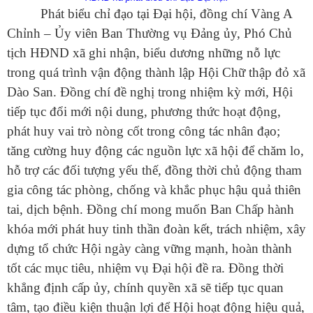
Phát biểu chỉ đạo tại Đại hội, đồng chí Vàng A
Chỉnh – Ủy viên Ban Thường vụ Đảng ủy, Phó Chủ
tịch HĐND xã ghi nhận, biểu dương những nỗ lực
trong quá trình vận động thành lập Hội Chữ thập đỏ xã
Dào San. Đồng chí đề nghị trong nhiệm kỳ mới, Hội
tiếp tục đổi mới nội dung, phương thức hoạt động,
phát huy vai trò nòng cốt trong công tác nhân đạo;
tăng cường huy động các nguồn lực xã hội để chăm lo,
hỗ trợ các đối tượng yếu thế, đồng thời chủ động tham
Số:
42/TB-UBND
gia công tác phòng, chống và khắc phục hậu quả thiên
Tên:
(THÔNG BÁO Địa chỉ trụ sở, đường dây nóng hỗ trợ,
tai, dịch bệnh. Đồng chí mong muốn Ban Chấp hành
hướng dẫn giải đáp phản ánh, kiến nghị cá nhân, tổ chức về
thực hiện thủ tục hành chính và cung cấp dịch vụ công của Ủy
khóa mới phát huy tinh thần đoàn kết, trách nhiệm, xây
ban nhân dân xã Dào San)
dựng tổ chức Hội ngày càng vững mạnh, hoàn thành
Ngày ban hành: (13/07/2026)
tốt các mục tiêu, nhiệm vụ Đại hội đề ra. Đồng thời
Số:
1653/TB-UBND
khẳng định cấp ủy, chính quyền xã sẽ tiếp tục quan
Tên:
(THÔNG BÁO Thực hiện kế hoạch và tiếp nhận hồ sơ tiểu
dự án 1 dự án 9 thuộc Chương trình MTQG phát triển kinh tế xã
tâm, tạo điều kiện thuận lợi để Hội hoạt động hiệu quả,