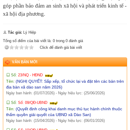
hội vùng đồng bào dân tộc thiểu số và miền núi năm 2026 trên
góp phần bảo đảm an sinh xã hội và phát triển kinh tế -
địa bàn xã Dào San)
xã hội địa phương.
Ngày ban hành: (09/07/2026)
-
Ngày hiệu lực: (02/07/2026)
Số:
1652/KH-UBND
Tên:
(KẾ HOẠCH Thực hiện Tiểu dự án 1, Dự án 9 thuộc
Tác giả:
Lý Hiệp
Chương trình mục tiêu quốc gia phát triển kinh tế - xã hội vùng
Tổng số điểm của bài viết là:
0
trong
0
đánh giá
đồng bào dân tộc thiểu số và miền núi năm 2026 trên địa bàn
xã Dào San, tỉnh Lai Châu)
Click để đánh giá bài viết
Ngày ban hành: (09/07/2026)
-
Ngày hiệu lực: (02/07/2026)
VĂN BẢN MỚI
Số:
23/NQ - HĐND
Tên:
(NGHỊ QUYẾT: Sắp xếp, tổ chức lại và đặt tên các bản trên
địa bàn xã dào san năm 2026)
Ngày ban hành: (01/07/2026)
-
Ngày hiệu lực: (25/06/2026)
Số:
Số: 09/QĐ-UBND
Tên:
(Quyết định công khai danh mục thủ tục hành chính thuộc
thẩm quyền giải quyết của UBND xã Dào San)
Ngày ban hành: (15/04/2026)
-
Ngày hiệu lực: (06/01/2026)
Số:
Số: 10/QĐ-UBND
Tên:
(Quyết định về việc công khai danh mục thủ tục hành
chính thực hiện không phụ thuộc vào địa giới hành chính trên