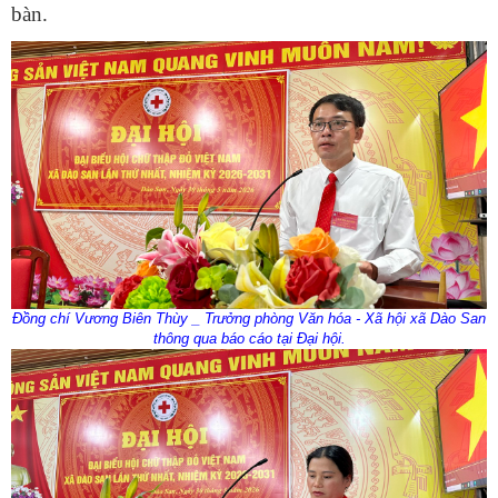
bàn.
Đồng
chí Vương Biên Thùy _ Trưởng phòng
V
ăn hóa
-
X
ã hội xã Dào San
thông qua báo cáo tại Đại hội.