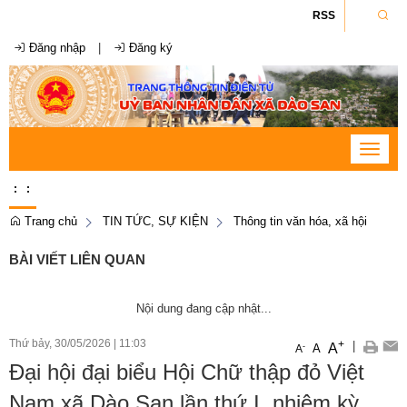
RSS
Đăng nhập
|
Đăng ký
Toggle
navigat
:
:
Trang chủ
TIN TỨC, SỰ KIỆN
Thông tin văn hóa, xã hội
BÀI VIẾT LIÊN QUAN
Nội dung đang cập nhật...
Thứ bảy, 30/05/2026
|
11:03
+
|
A
-
A
A
Đại hội đại biểu Hội Chữ thập đỏ Việt
Nam xã Dào San lần thứ I, nhiệm kỳ