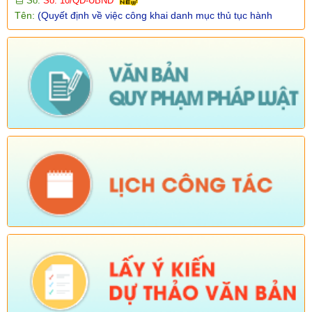
địa bàn xã Dào San)
Ngày ban hành: (15/04/2026)
-
Ngày hiệu lực: (06/01/2026)
Số:
38/PKT - TB
Tên:
(Về việc niêm yết công khai, lấy ý kiến của tổ chức, chuyên
gia và cộng động dân cư có liên quan đối với Quy hoạch chung
xã Dào San, tỉnh Lai Châu đến năm 2045)
Ngày ban hành: (25/02/2026)
Số:
Số: 01/2026/QĐ-UBND
Tên:
(QUYẾT ĐỊNH Quyết định bãi bỏ Quyết định số
01/2025/QĐ-UBND ngày 01 tháng 07 năm 2025 của Ủy ban
nhân dân xã ban hành quy chế làm việc của Ủy ban nhân dân
xã Dào San, nhiệm kỳ 2021-2026)
Ngày ban hành: (06/02/2026)
-
Ngày hiệu lực: (04/02/2026)
Tên:
(Chương trình tiết kiệm, chống lãng phí năm 2026)
Ngày ban hành: (23/01/2026)
Tên:
(Kế hoạch triển khai thực hiện dự án 1 Hỗ trợ đất ở xã Dào
San năm 2025 thuộc Chương trình MTQG phát triển kinh tế xã