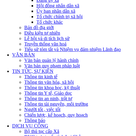
Đảng ủy xã
Hội đồng nhân dân xã
Ủy ban nhân dân xã
Tổ chức chính trị xã hội
Tổ chức khác
Bản đồ địa giới
Điều kiện tự nhiên
Lễ hội và di tích lịch sử
Truyền thống văn hoá
Tiểu sử tóm tắt và Nhiệm vụ đảm nhiệm Lãnh đạo
VĂN BẢN
Văn bản quản lý hành chính
Văn bản quy phạm pháp luật
TIN TỨC, SỰ KIỆN
Thông tin kinh tế
Thông tin văn hóa, xã hội
Thông tin khoa học, kỹ thuật
Thông tin Y tế, Giáo dục
Thông tin an ninh, trật tự
Thông tin tài nguyên, môi trường
Người tốt , việc tốt
Chiến lược, kế hoạch, quy hoạch
Thông báo
DỊCH VỤ CÔNG
Bộ thủ tục cấp Xã