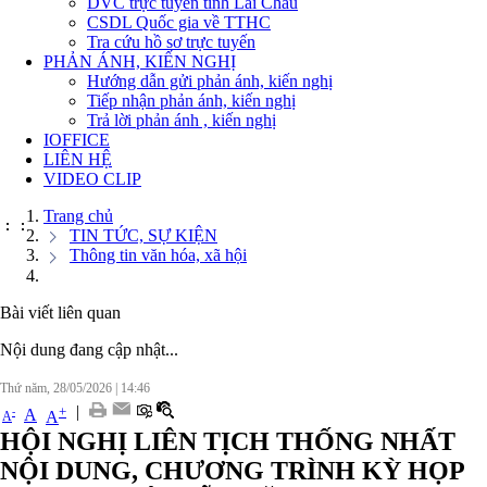
DVC trực tuyến tỉnh Lai Châu
CSDL Quốc gia về TTHC
Tra cứu hồ sơ trực tuyến
PHẢN ÁNH, KIẾN NGHỊ
Hướng dẫn gửi phản ánh, kiến nghị
Tiếp nhận phản ánh, kiến nghị
Trả lời phản ánh , kiến nghị
IOFFICE
LIÊN HỆ
VIDEO CLIP
Trang chủ
:
:
TIN TỨC, SỰ KIỆN
Thông tin văn hóa, xã hội
Bài viết liên quan
Nội dung đang cập nhật...
Thứ năm, 28/05/2026
|
14:46
|
+
-
A
A
A
HỘI NGHỊ LIÊN TỊCH THỐNG NHẤT
NỘI DUNG, CHƯƠNG TRÌNH KỲ HỌP