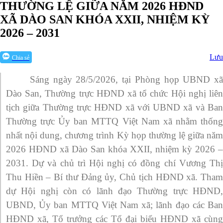
THƯỜNG LỆ GIỮA NĂM 2026 HĐND
XÃ DÀO SAN KHÓA XXII, NHIỆM KỲ
2026 – 2031
Lưu
Chia sẻ
Sáng ngày 28/5/2026, tại Phòng họp UBND xã
Dào San, Thường trực HĐND xã tổ chức Hội nghị liên
tịch giữa Thường trực HĐND xã với UBND xã và Ban
Thường trực Ủy ban MTTQ Việt Nam xã nhằm thống
nhất nội dung, chương trình Kỳ họp thường lệ giữa năm
2026 HĐND xã Dào San khóa XXII, nhiệm kỳ 2026 –
2031. Dự và chủ trì Hội nghị có đồng chí Vương Thị
Thu Hiền – Bí thư Đảng ủy, Chủ tịch HĐND xã. Tham
dự Hội nghị còn có lãnh đạo Thường trực HĐND,
UBND, Ủy ban MTTQ Việt Nam xã; lãnh đạo các Ban
HĐND xã, Tổ trưởng các Tổ đại biểu HĐND xã cùng