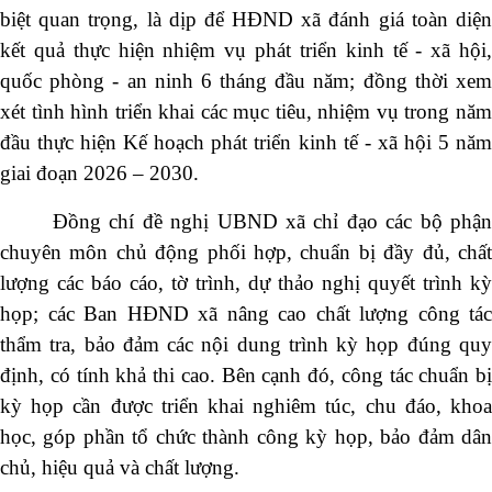
biệt quan trọng, là dịp để HĐND xã đánh giá toàn diện
Số:
42/TB-UBND
kết quả thực hiện nhiệm vụ phát triển kinh tế - xã hội,
Tên:
(THÔNG BÁO Địa chỉ trụ sở, đường dây nóng hỗ trợ, hướng dẫn
quốc phòng - an ninh 6 tháng đầu năm; đồng thời xem
giải đáp phản ánh, kiến nghị cá nhân, tổ chức về thực hiện thủ tục hành
chính và cung cấp dịch vụ công của Ủy ban nhân dân xã Dào San)
xét tình hình triển khai các mục tiêu, nhiệm vụ trong năm
đầu thực hiện Kế hoạch phát triển kinh tế - xã hội 5 năm
Ngày ban hành: (13/07/2026)
Số:
1653/TB-UBND
giai đoạn 2026 – 2030.
Tên:
(THÔNG BÁO Thực hiện kế hoạch và tiếp nhận hồ sơ tiểu dự án 1
Đồng chí đề nghị UBND xã chỉ đạo các bộ phận
dự án 9 thuộc Chương trình MTQG phát triển kinh tế xã hội vùng đồng
bào dân tộc thiểu số và miền núi năm 2026 trên địa bàn xã Dào San)
chuyên môn chủ động phối hợp, chuẩn bị đầy đủ, chất
lượng các báo cáo, tờ trình, dự thảo nghị quyết trình kỳ
Ngày ban hành: (09/07/2026)
-
Ngày hiệu lực: (02/07/2026)
Số:
1652/KH-UBND
họp; các Ban HĐND xã nâng cao chất lượng công tác
thẩm tra, bảo đảm các nội dung trình kỳ họp đúng quy
Tên:
(KẾ HOẠCH Thực hiện Tiểu dự án 1, Dự án 9 thuộc Chương trình
mục tiêu quốc gia phát triển kinh tế - xã hội vùng đồng bào dân tộc thiểu
định, có tính khả thi cao. Bên cạnh đó, công tác chuẩn bị
số và miền núi năm 2026 trên địa bàn xã Dào San, tỉnh Lai Châu)
kỳ họp cần được triển khai nghiêm túc, chu đáo, khoa
Ngày ban hành: (09/07/2026)
-
Ngày hiệu lực: (02/07/2026)
học, góp phần tổ chức thành công kỳ họp, bảo đảm dân
Số:
23/NQ - HĐND
chủ, hiệu quả và chất lượng.
Tên:
(NGHỊ QUYẾT: Sắp xếp, tổ chức lại và đặt tên các bản trên địa bàn