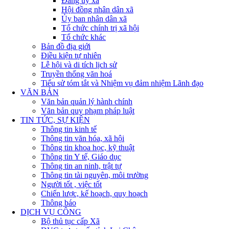
Đảng ủy xã
Hội đồng nhân dân xã
Ủy ban nhân dân xã
Tổ chức chính trị xã hội
Tổ chức khác
Bản đồ địa giới
Điều kiện tự nhiên
Lễ hội và di tích lịch sử
Truyền thống văn hoá
Tiểu sử tóm tắt và Nhiệm vụ đảm nhiệm Lãnh đạo
VĂN BẢN
Văn bản quản lý hành chính
Văn bản quy phạm pháp luật
TIN TỨC, SỰ KIỆN
Thông tin kinh tế
Thông tin văn hóa, xã hội
Thông tin khoa học, kỹ thuật
Thông tin Y tế, Giáo dục
Thông tin an ninh, trật tự
Thông tin tài nguyên, môi trường
Người tốt , việc tốt
Chiến lược, kế hoạch, quy hoạch
Thông báo
DỊCH VỤ CÔNG
Bộ thủ tục cấp Xã