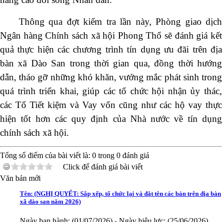
Ngày ban hành: (13/07/2026)
Thông qua đợt kiểm tra lần này, Phòng giao dịch
Số:
1653/TB-UBND
Ngân hàng Chính sách xã hội Phong Thổ sẽ đánh giá kết
Tên:
(THÔNG BÁO Thực hiện kế hoạch và tiếp nhận hồ sơ tiểu dự án 1
quả thực hiện các chương trình tín dụng ưu đãi trên địa
dự án 9 thuộc Chương trình MTQG phát triển kinh tế xã hội vùng đồng
bào dân tộc thiểu số và miền núi năm 2026 trên địa bàn xã Dào San)
bàn xã Dào San trong thời gian qua, đồng thời hướng
dẫn, tháo gỡ những khó khăn, vướng mắc phát sinh trong
Ngày ban hành: (09/07/2026)
-
Ngày hiệu lực: (02/07/2026)
Số:
1652/KH-UBND
quá trình triển khai, giúp các tổ chức hội nhận ủy thác,
các Tổ Tiết kiệm và Vay vốn cũng như các hộ vay thực
Tên:
(KẾ HOẠCH Thực hiện Tiểu dự án 1, Dự án 9 thuộc Chương trình
mục tiêu quốc gia phát triển kinh tế - xã hội vùng đồng bào dân tộc thiểu
hiện tốt hơn các quy định của Nhà nước về tín dụng
số và miền núi năm 2026 trên địa bàn xã Dào San, tỉnh Lai Châu)
chính sách xã hội.
Ngày ban hành: (09/07/2026)
-
Ngày hiệu lực: (02/07/2026)
Số:
23/NQ - HĐND
Tổng số điểm của bài viết là:
0
trong
0
đánh giá
Click để đánh giá bài viết
Tên:
(NGHỊ QUYẾT: Sắp xếp, tổ chức lại và đặt tên các bản trên địa bàn
xã dào san năm 2026)
Văn bản mới
Ngày ban hành: (01/07/2026)
-
Ngày hiệu lực: (25/06/2026)
Số:
Số: 09/QĐ-UBND