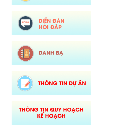
Tên:
(Chương trình tiết kiệm, chống lãng phí năm 2026)
Ngày ban hành: (23/01/2026)
Tên:
(Kế hoạch triển khai thực hiện dự án 1 Hỗ trợ đất ở xã Dào San
năm 2025 thuộc Chương trình MTQG phát triển kinh tế xã hội vùng
đồng bào dân tộc thiểu số và miền núi giai đoạn 2021-2025)
Ngày ban hành: (26/08/2025)
-
Ngày hiệu lực: (01/12/2025)