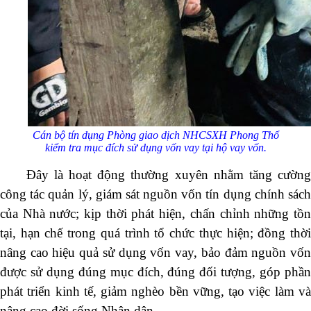
Cán bộ tín dụng Phòng giao dịch NHCSXH Phong Thổ
kiểm tra mục đích sử dụng vốn vay tại hộ vay vốn.
Đây là hoạt động thường xuyên nhằm tăng cường
công tác quản lý, giám sát nguồn vốn tín dụng chính sách
của Nhà nước; kịp thời phát hiện, chấn chỉnh những tồn
tại, hạn chế trong quá trình tổ chức thực hiện; đồng thời
nâng cao hiệu quả sử dụng vốn vay, bảo đảm nguồn vốn
Số:
42/TB-UBND
được sử dụng đúng mục đích, đúng đối tượng, góp phần
Tên:
(THÔNG BÁO Địa chỉ trụ sở, đường dây nóng hỗ trợ, hướng dẫn
phát triển kinh tế, giảm nghèo bền vững, tạo việc làm và
giải đáp phản ánh, kiến nghị cá nhân, tổ chức về thực hiện thủ tục hành
chính và cung cấp dịch vụ công của Ủy ban nhân dân xã Dào San)
nâng cao đời sống Nhân dân.