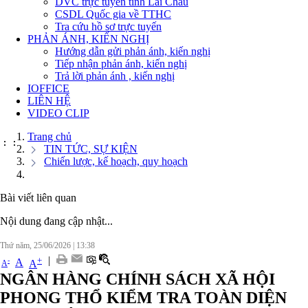
DVC trực tuyến tỉnh Lai Châu
CSDL Quốc gia về TTHC
Tra cứu hồ sơ trực tuyến
PHẢN ÁNH, KIẾN NGHỊ
Hướng dẫn gửi phản ánh, kiến nghị
Tiếp nhận phản ánh, kiến nghị
Trả lời phản ánh , kiến nghị
IOFFICE
LIÊN HỆ
VIDEO CLIP
Trang chủ
:
:
TIN TỨC, SỰ KIỆN
Chiến lược, kế hoạch, quy hoạch
Bài viết liên quan
Nội dung đang cập nhật...
Thứ năm, 25/06/2026
|
13:38
|
+
-
A
A
A
NGÂN HÀNG CHÍNH SÁCH XÃ HỘI
PHONG THỔ KIỂM TRA TOÀN DIỆN