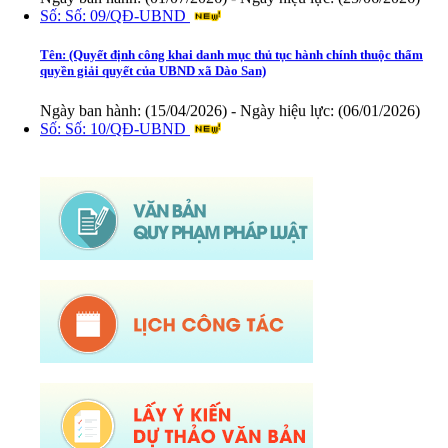
Tên:
(Quyết định công khai danh mục thủ tục hành chính thuộc thẩm
quyền giải quyết của UBND xã Dào San)
Ngày ban hành: (15/04/2026)
-
Ngày hiệu lực: (06/01/2026)
Số:
Số: 10/QĐ-UBND
Tên:
(Quyết định về việc công khai danh mục thủ tục hành chính thực
hiện không phụ thuộc vào địa giới hành chính trên địa bàn xã Dào San)
Ngày ban hành: (15/04/2026)
-
Ngày hiệu lực: (06/01/2026)
Số:
38/PKT - TB
Tên:
(Về việc niêm yết công khai, lấy ý kiến của tổ chức, chuyên gia và
cộng động dân cư có liên quan đối với Quy hoạch chung xã Dào San, tỉnh
Lai Châu đến năm 2045)
Ngày ban hành: (25/02/2026)
Số:
Số: 01/2026/QĐ-UBND
Tên:
(QUYẾT ĐỊNH Quyết định bãi bỏ Quyết định số 01/2025/QĐ-
UBND ngày 01 tháng 07 năm 2025 của Ủy ban nhân dân xã ban hành
quy chế làm việc của Ủy ban nhân dân xã Dào San, nhiệm kỳ 2021-2026)
Ngày ban hành: (06/02/2026)
-
Ngày hiệu lực: (04/02/2026)