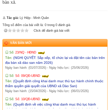
bàn xã.
Ngày ban hành: (09/07/2026)
-
Ngày hiệu lực: (02/07/2026)
Số:
1652/KH-UBND
Tên:
(KẾ HOẠCH Thực hiện Tiểu dự án 1, Dự án 9 thuộc
Tác giả:
Lý Hiệp - Minh Quân
Chương trình mục tiêu quốc gia phát triển kinh tế - xã hội vùng
Tổng số điểm của bài viết là:
0
trong
0
đánh giá
đồng bào dân tộc thiểu số và miền núi năm 2026 trên địa bàn
Click để đánh giá bài viết
xã Dào San, tỉnh Lai Châu)
Ngày ban hành: (09/07/2026)
-
Ngày hiệu lực: (02/07/2026)
VĂN BẢN MỚI
Số:
23/NQ - HĐND
Tên:
(NGHỊ QUYẾT: Sắp xếp, tổ chức lại và đặt tên các bản trên
địa bàn xã dào san năm 2026)
Ngày ban hành: (01/07/2026)
-
Ngày hiệu lực: (25/06/2026)
Số:
Số: 09/QĐ-UBND
Tên:
(Quyết định công khai danh mục thủ tục hành chính thuộc
thẩm quyền giải quyết của UBND xã Dào San)
Ngày ban hành: (15/04/2026)
-
Ngày hiệu lực: (06/01/2026)
Số:
Số: 10/QĐ-UBND
Tên:
(Quyết định về việc công khai danh mục thủ tục hành
chính thực hiện không phụ thuộc vào địa giới hành chính trên
địa bàn xã Dào San)