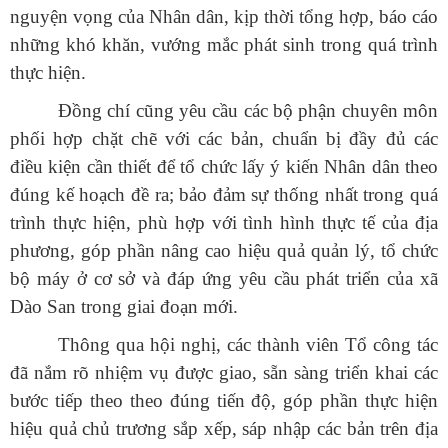
nguyện vọng của Nhân dân, kịp thời tổng hợp, báo cáo
những khó khăn, vướng mắc phát sinh trong quá trình
thực hiện.
Đồng chí cũng yêu cầu các bộ phận chuyên môn
phối hợp chặt chẽ với các bản, chuẩn bị đầy đủ các
điều kiện cần thiết để tổ chức lấy ý kiến Nhân dân theo
đúng kế hoạch đề ra; bảo đảm sự thống nhất trong quá
trình thực hiện, phù hợp với tình hình thực tế của địa
Số:
42/TB-UBND
Tên:
(THÔNG BÁO Địa chỉ trụ sở, đường dây nóng hỗ trợ,
phương, góp phần nâng cao hiệu quả quản lý, tổ chức
hướng dẫn giải đáp phản ánh, kiến nghị cá nhân, tổ chức về
bộ máy ở cơ sở và đáp ứng yêu cầu phát triển của xã
thực hiện thủ tục hành chính và cung cấp dịch vụ công của Ủy
ban nhân dân xã Dào San)
Dào San trong giai đoạn mới.
Ngày ban hành: (13/07/2026)
Thông qua hội nghị, các thành viên Tổ công tác
Số:
1653/TB-UBND
đã nắm rõ nhiệm vụ được giao, sẵn sàng triển khai các
Tên:
(THÔNG BÁO Thực hiện kế hoạch và tiếp nhận hồ sơ tiểu
bước tiếp theo theo đúng tiến độ, góp phần thực hiện
dự án 1 dự án 9 thuộc Chương trình MTQG phát triển kinh tế xã
hội vùng đồng bào dân tộc thiểu số và miền núi năm 2026 trên
hiệu quả chủ trương sắp xếp, sáp nhập các bản trên địa
địa bàn xã Dào San)