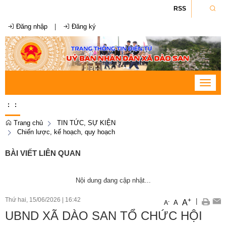
RSS
Đăng nhập
|
Đăng ký
Toggle
navigat
:
:
Trang chủ
TIN TỨC, SỰ KIỆN
Chiến lược, kế hoạch, quy hoạch
BÀI VIẾT LIÊN QUAN
Nội dung đang cập nhật...
Thứ hai, 15/06/2026
|
16:42
+
|
A
-
A
A
UBND XÃ DÀO SAN TỔ CHỨC HỘI