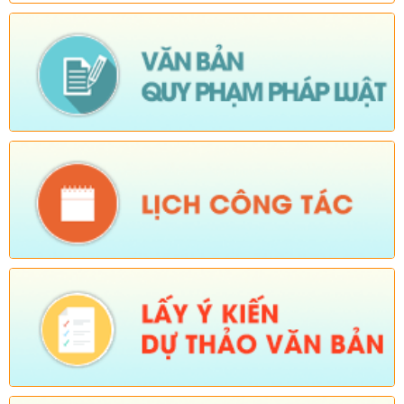
Ngày ban hành: (15/04/2026)
-
Ngày hiệu lực: (06/01/2026)
Số:
38/PKT - TB
Tên:
(Về việc niêm yết công khai, lấy ý kiến của tổ chức, chuyên
gia và cộng động dân cư có liên quan đối với Quy hoạch chung
xã Dào San, tỉnh Lai Châu đến năm 2045)
Ngày ban hành: (25/02/2026)
Số:
Số: 01/2026/QĐ-UBND
Tên:
(QUYẾT ĐỊNH Quyết định bãi bỏ Quyết định số
01/2025/QĐ-UBND ngày 01 tháng 07 năm 2025 của Ủy ban
nhân dân xã ban hành quy chế làm việc của Ủy ban nhân dân
xã Dào San, nhiệm kỳ 2021-2026)
Ngày ban hành: (06/02/2026)
-
Ngày hiệu lực: (04/02/2026)
Tên:
(Chương trình tiết kiệm, chống lãng phí năm 2026)
Ngày ban hành: (23/01/2026)
Tên:
(Kế hoạch triển khai thực hiện dự án 1 Hỗ trợ đất ở xã Dào
San năm 2025 thuộc Chương trình MTQG phát triển kinh tế xã
hội vùng đồng bào dân tộc thiểu số và miền núi giai đoạn 2021-
2025)