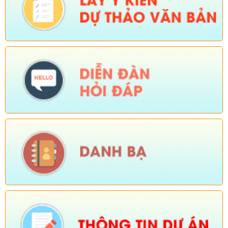
nhân dân xã ban hành quy chế làm việc của Ủy ban nhân dân
xã Dào San, nhiệm kỳ 2021-2026)
Ngày ban hành: (06/02/2026)
-
Ngày hiệu lực: (04/02/2026)
Tên:
(Chương trình tiết kiệm, chống lãng phí năm 2026)
Ngày ban hành: (23/01/2026)
Tên:
(Kế hoạch triển khai thực hiện dự án 1 Hỗ trợ đất ở xã Dào
San năm 2025 thuộc Chương trình MTQG phát triển kinh tế xã
hội vùng đồng bào dân tộc thiểu số và miền núi giai đoạn 2021-
2025)
Ngày ban hành: (26/08/2025)
-
Ngày hiệu lực: (01/12/2025)