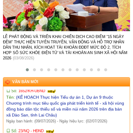
Số:
42/TB-UBND
Tên:
(THÔNG BÁO Địa chỉ trụ sở, đường dây nóng hỗ trợ,
hướng dẫn giải đáp phản ánh, kiến nghị cá nhân, tổ chức về
thực hiện thủ tục hành chính và cung cấp dịch vụ công của Ủy
ban nhân dân xã Dào San)
Ngày ban hành: (13/07/2026)
LỄ PHÁT ĐỘNG VÀ TRIỂN KHAI CHIẾN DỊCH CAO ĐIỂM “15 NGÀY
ĐÊM” THỰC HIỆN TUYÊN TRUYỀN, VẬN ĐỘNG VÀ HỖ TRỢ NHÂN
Số:
1653/TB-UBND
DÂN THU NHẬN, KÍCH HOẠT TÀI KHOẢN ĐDĐT MỨC ĐỘ 2, TÍCH
Tên:
(THÔNG BÁO Thực hiện kế hoạch và tiếp nhận hồ sơ tiểu
HỢP SỔ SỨC KHỎE ĐIỆN TỬ VÀ TÀI KHOẢN AN SINH XÃ HỘI NĂM
dự án 1 dự án 9 thuộc Chương trình MTQG phát triển kinh tế xã
2026
(03/08/2026)
hội vùng đồng bào dân tộc thiểu số và miền núi năm 2026 trên
địa bàn xã Dào San)
Ngày ban hành: (09/07/2026)
-
Ngày hiệu lực: (02/07/2026)
VĂN BẢN MỚI
Số:
1652/KH-UBND
Tên:
(KẾ HOẠCH Thực hiện Tiểu dự án 1, Dự án 9 thuộc
Chương trình mục tiêu quốc gia phát triển kinh tế - xã hội vùng
đồng bào dân tộc thiểu số và miền núi năm 2026 trên địa bàn
xã Dào San, tỉnh Lai Châu)
Ngày ban hành: (09/07/2026)
-
Ngày hiệu lực: (02/07/2026)
Số:
23/NQ - HĐND
Tên:
(NGHỊ QUYẾT: Sắp xếp, tổ chức lại và đặt tên các bản trên