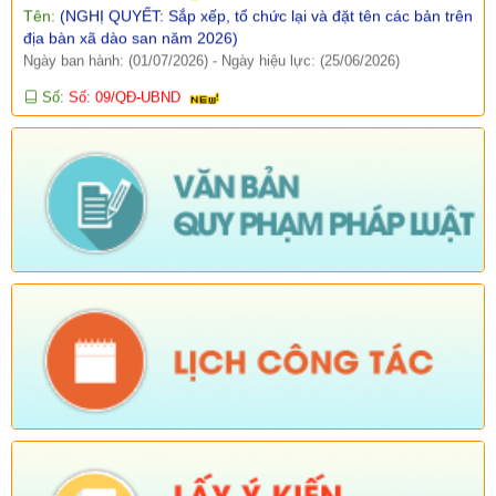
địa bàn xã dào san năm 2026)
Ngày ban hành: (01/07/2026)
-
Ngày hiệu lực: (25/06/2026)
Số:
Số: 09/QĐ-UBND
Tên:
(Quyết định công khai danh mục thủ tục hành chính thuộc
thẩm quyền giải quyết của UBND xã Dào San)
Ngày ban hành: (15/04/2026)
-
Ngày hiệu lực: (06/01/2026)
Số:
Số: 10/QĐ-UBND
Tên:
(Quyết định về việc công khai danh mục thủ tục hành
chính thực hiện không phụ thuộc vào địa giới hành chính trên
địa bàn xã Dào San)
Ngày ban hành: (15/04/2026)
-
Ngày hiệu lực: (06/01/2026)
Số:
38/PKT - TB
Tên:
(Về việc niêm yết công khai, lấy ý kiến của tổ chức, chuyên
gia và cộng động dân cư có liên quan đối với Quy hoạch chung
xã Dào San, tỉnh Lai Châu đến năm 2045)
Ngày ban hành: (25/02/2026)
Số:
Số: 01/2026/QĐ-UBND
Tên:
(QUYẾT ĐỊNH Quyết định bãi bỏ Quyết định số
01/2025/QĐ-UBND ngày 01 tháng 07 năm 2025 của Ủy ban