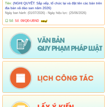
địa bàn xã dào san năm 2026)
Ngày ban hành: (01/07/2026)
-
Ngày hiệu lực: (25/06/2026)
Số:
Số: 09/QĐ-UBND
Tên:
(Quyết định công khai danh mục thủ tục hành chính thuộc
thẩm quyền giải quyết của UBND xã Dào San)
Ngày ban hành: (15/04/2026)
-
Ngày hiệu lực: (06/01/2026)
Số:
Số: 10/QĐ-UBND
Tên:
(Quyết định về việc công khai danh mục thủ tục hành
chính thực hiện không phụ thuộc vào địa giới hành chính trên
địa bàn xã Dào San)
Ngày ban hành: (15/04/2026)
-
Ngày hiệu lực: (06/01/2026)
Số:
38/PKT - TB
Tên:
(Về việc niêm yết công khai, lấy ý kiến của tổ chức, chuyên
gia và cộng động dân cư có liên quan đối với Quy hoạch chung
xã Dào San, tỉnh Lai Châu đến năm 2045)
Ngày ban hành: (25/02/2026)
Số:
Số: 01/2026/QĐ-UBND
Tên:
(QUYẾT ĐỊNH Quyết định bãi bỏ Quyết định số
01/2025/QĐ-UBND ngày 01 tháng 07 năm 2025 của Ủy ban