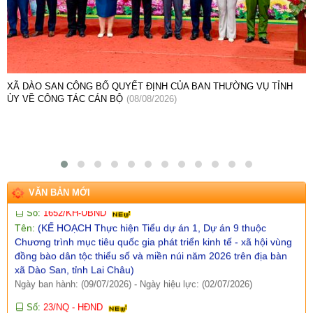
Số:
42/TB-UBND
Tên:
(THÔNG BÁO Địa chỉ trụ sở, đường dây nóng hỗ trợ,
hướng dẫn giải đáp phản ánh, kiến nghị cá nhân, tổ chức về
thực hiện thủ tục hành chính và cung cấp dịch vụ công của Ủy
ban nhân dân xã Dào San)
Ngày ban hành: (13/07/2026)
XÃ DÀO SAN CÔNG BỐ QUYẾT ĐỊNH CỦA BAN THƯỜNG VỤ TỈNH
ỦY VỀ CÔNG TÁC CÁN BỘ
(08/08/2026)
Số:
1653/TB-UBND
Tên:
(THÔNG BÁO Thực hiện kế hoạch và tiếp nhận hồ sơ tiểu
dự án 1 dự án 9 thuộc Chương trình MTQG phát triển kinh tế xã
hội vùng đồng bào dân tộc thiểu số và miền núi năm 2026 trên
địa bàn xã Dào San)
Ngày ban hành: (09/07/2026)
-
Ngày hiệu lực: (02/07/2026)
VĂN BẢN MỚI
Số:
1652/KH-UBND
Tên:
(KẾ HOẠCH Thực hiện Tiểu dự án 1, Dự án 9 thuộc
Chương trình mục tiêu quốc gia phát triển kinh tế - xã hội vùng
đồng bào dân tộc thiểu số và miền núi năm 2026 trên địa bàn
xã Dào San, tỉnh Lai Châu)
Ngày ban hành: (09/07/2026)
-
Ngày hiệu lực: (02/07/2026)
Số:
23/NQ - HĐND
Tên:
(NGHỊ QUYẾT: Sắp xếp, tổ chức lại và đặt tên các bản trên