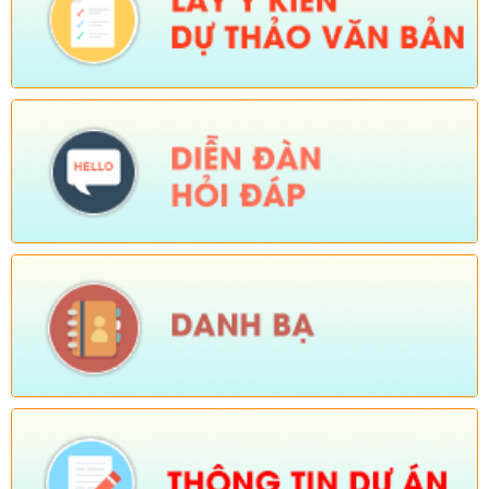
nhân dân xã ban hành quy chế làm việc của Ủy ban nhân dân
xã Dào San, nhiệm kỳ 2021-2026)
Ngày ban hành: (06/02/2026)
-
Ngày hiệu lực: (04/02/2026)
Tên:
(Chương trình tiết kiệm, chống lãng phí năm 2026)
Ngày ban hành: (23/01/2026)
Tên:
(Kế hoạch triển khai thực hiện dự án 1 Hỗ trợ đất ở xã Dào
San năm 2025 thuộc Chương trình MTQG phát triển kinh tế xã
hội vùng đồng bào dân tộc thiểu số và miền núi giai đoạn 2021-
2025)
Ngày ban hành: (26/08/2025)
-
Ngày hiệu lực: (01/12/2025)