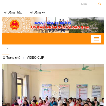
RSS
Đăng nhập
|
Đăng ký
Toggle
navigat
:
:
Trang chủ
VIDEO CLIP
Play