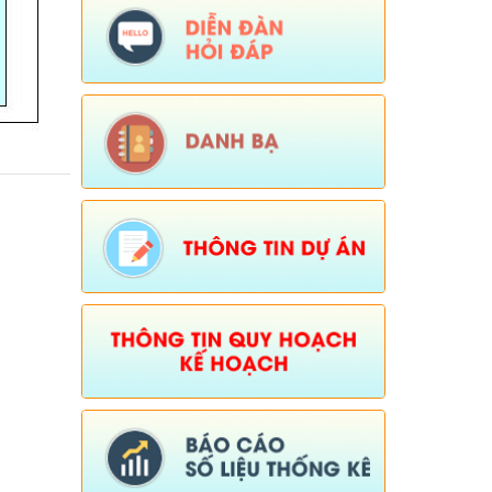
chính trên địa bàn xã Dào San)
Ngày ban hành: (15/04/2026)
-
Ngày hiệu
lực: (06/01/2026)
Số:
38/PKT - TB
Tên:
(Về việc niêm yết công khai, lấy ý
kiến của tổ chức, chuyên gia và cộng
động dân cư có liên quan đối với Quy
hoạch chung xã Dào San, tỉnh Lai Châu
đến năm 2045)
Ngày ban hành: (25/02/2026)
Số:
Số: 01/2026/QĐ-UBND
Tên:
(QUYẾT ĐỊNH Quyết định bãi bỏ
Quyết định số 01/2025/QĐ-UBND ngày
01 tháng 07 năm 2025 của Ủy ban
nhân dân xã ban hành quy chế làm việc
của Ủy ban nhân dân xã Dào San,
nhiệm kỳ 2021-2026)
Ngày ban hành: (06/02/2026)
-
Ngày hiệu
lực: (04/02/2026)
Tên:
(Chương trình tiết kiệm, chống