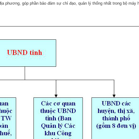
ịa phương, góp phần bảo đảm sự chỉ đạo, quản lý thống nhất trong bộ máy 
i
ng tin an ninh, trật tự
 Lãnh đạo
ng tin tài nguyên, môi trường
ời tốt , việc tốt
ến lược, kế hoạch, quy hoạch
ng báo