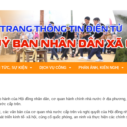
N TỨC, SỰ KIỆN
DỊCH VỤ CÔNG
PHẢN ÁNH, KIẾN NGHỊ
h chính
ng tin kinh tế
Bộ thủ tục cấp Xã
Hướng dẫn gửi phản ánh, kiế
p hành của Hội đồng nhân dân, cơ quan hành chính nhà nước ở địa phương, 
ước cấp trên.
áp luật
ng tin văn hóa, xã hội
DVC trực tuyến tỉnh Lai Châu
Tiếp nhận phản ánh, kiến ngh
t, các văn bản của cơ quan nhà nước cấp trên và nghị quyết của Hội đồng n
ng tin khoa học, kỹ thuật
CSDL Quốc gia về TTHC
Trả lời phản ánh , kiến nghị
 triển kinh tế- xã hội, củng cố quốc phòng, an ninh và thực hiện các chính
ng tin Y tế, Giáo dục
Tra cứu hồ sơ trực tuyến