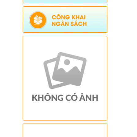
lãng phí năm 2026)
Ngày ban hành: (23/01/2026)
Tên:
(Kế hoạch triển khai thực hiện dự
án 1 Hỗ trợ đất ở xã Dào San năm 2025
thuộc Chương trình MTQG phát triển
kinh tế xã hội vùng đồng bào dân tộc
thiểu số và miền núi giai đoạn 2021-
2025)
Ngày ban hành: (26/08/2025)
-
Ngày hiệu
lực: (01/12/2025)