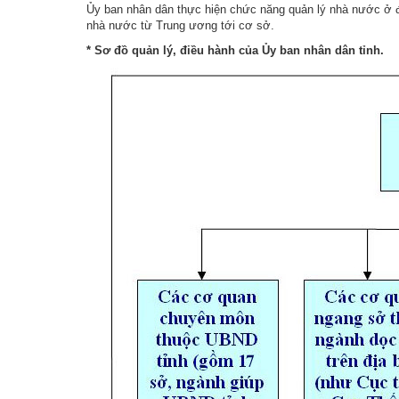
Ủy ban nhân dân thực hiện chức năng quản lý nhà nước ở đ
nhà nước từ Trung ương tới cơ sở.
Truyền thống văn hoá
Tổ chức chính trị xã hộ
Thô
* Sơ đồ quản lý, điều hành của Ủy ban nhân dân tỉnh.
Tiểu sử tóm tắt và Nhiệm vụ đảm nhiệm
Tổ chức khác
Thô
Ngư
Chi
Thô