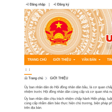
Đăng nhập
|
Đăng ký
TRANG CHỦ
GIỚI THIỆU
VĂN BẢN
TI
:
:
Trang chủ
GIỚI THIỆU
Cơ cấu tổ chức
Bộ máy chính quyền xã
Văn bản quản lý hàn
Thô
Ủy ban nhân dân do Hội đồng nhân dân bầu, là cơ quan chấ
nhiệm trước Hội đồng nhân dân cùng cấp và cơ quan nhà n
Bản đồ địa giới
Đảng ủy xã
Văn bản quy phạm ph
Thô
Ủy ban nhân dân chịu trách nhiệm chấp hành Hiến pháp, luậ
Điều kiện tự nhiên
Hội đồng nhân dân xã
Thô
cùng cấp nhằm đảm bảo thực hiện chủ trương, biện pháp phát
trên địa bàn.
Lễ hội và di tích lịch sử
Ủy ban nhân dân xã
Thô