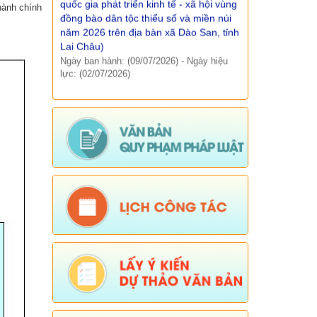
hành chính
năm 2026 trên địa bàn xã Dào San, tỉnh
Lai Châu)
Ngày ban hành: (09/07/2026)
-
Ngày hiệu
lực: (02/07/2026)
Số:
23/NQ - HĐND
Tên:
(NGHỊ QUYẾT: Sắp xếp, tổ chức
lại và đặt tên các bản trên địa bàn xã
dào san năm 2026)
Ngày ban hành: (01/07/2026)
-
Ngày hiệu
lực: (25/06/2026)
Số:
Số: 09/QĐ-UBND
Tên:
(Quyết định công khai danh mục
thủ tục hành chính thuộc thẩm quyền
giải quyết của UBND xã Dào San)
Ngày ban hành: (15/04/2026)
-
Ngày hiệu
lực: (06/01/2026)
Số:
Số: 10/QĐ-UBND
Tên:
(Quyết định về việc công khai
danh mục thủ tục hành chính thực hiện
không phụ thuộc vào địa giới hành