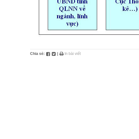
Chia sẻ:
|
In bài viết