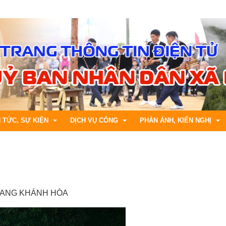
N TỨC, SỰ KIỆN
DỊCH VỤ CÔNG
PHẢN ÁNH, KIẾN NGHỊ
h chính
ng tin kinh tế
Bộ thủ tục cấp Xã
Hướng dẫn gửi phản ánh, kiế
áp luật
ng tin văn hóa, xã hội
DVC trực tuyến tỉnh Lai Châu
Tiếp nhận phản ánh, kiến ngh
TRANG KHÁNH HÒA
ng tin khoa học, kỹ thuật
CSDL Quốc gia về TTHC
Trả lời phản ánh , kiến nghị
ng tin Y tế, Giáo dục
Tra cứu hồ sơ trực tuyến