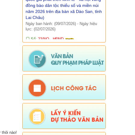
Lai Châu)
Ngày ban hành: (09/07/2026)
-
Ngày hiệu
lực: (02/07/2026)
Số:
23/NQ - HĐND
Tên:
(NGHỊ QUYẾT: Sắp xếp, tổ chức
lại và đặt tên các bản trên địa bàn xã
dào san năm 2026)
Ngày ban hành: (01/07/2026)
-
Ngày hiệu
lực: (25/06/2026)
Số:
Số: 09/QĐ-UBND
Tên:
(Quyết định công khai danh mục
thủ tục hành chính thuộc thẩm quyền
giải quyết của UBND xã Dào San)
Ngày ban hành: (15/04/2026)
-
Ngày hiệu
lực: (06/01/2026)
Số:
Số: 10/QĐ-UBND
Tên:
(Quyết định về việc công khai
danh mục thủ tục hành chính thực hiện
không phụ thuộc vào địa giới hành
chính trên địa bàn xã Dào San)
 thôi nào!