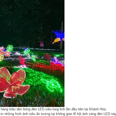
i
ng tin an ninh, trật tự
 Lãnh đạo
ng tin tài nguyên, môi trường
ời tốt , việc tốt
ến lược, kế hoạch, quy hoạch
ng báo
hàng triệu đèn bóng đèn LED siêu lung linh lần đầu tiên tại Khánh Hòa.
n những hình ảnh siêu ấn tượng tại không gian lễ hội ánh sáng đèn LED này