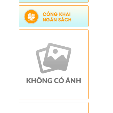
lãng phí năm 2026)
Ngày ban hành: (23/01/2026)
Tên:
(Kế hoạch triển khai thực hiện dự
án 1 Hỗ trợ đất ở xã Dào San năm 2025
thuộc Chương trình MTQG phát triển
kinh tế xã hội vùng đồng bào dân tộc
thiểu số và miền núi giai đoạn 2021-
2025)
Ngày ban hành: (26/08/2025)
-
Ngày hiệu
lực: (01/12/2025)