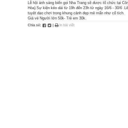
Lễ hội ánh sáng biển gọi Nha Trang sẽ được tổ chức tại Cô
Hòa).Sự kiện kéo dài từ 19h đến 23h từ ngày 16/6 - 30/6 .Lê
tuyệt dạo chơi trong khung cảnh đẹp mê mẩn như cổ tích.
Giá vé Người lớn 50k- Trẻ em 30k.
Chia sẻ:
|
In bài viết