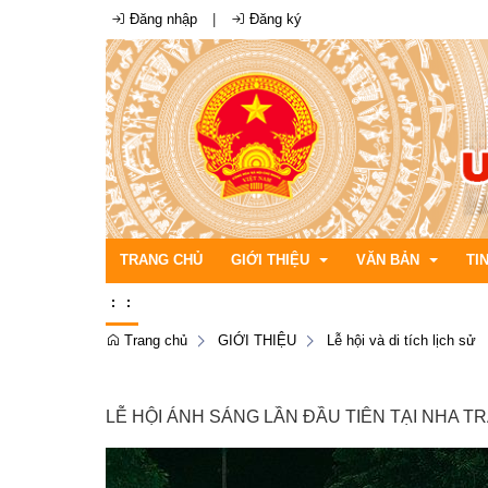
Đăng nhập
|
Đăng ký
TRANG CHỦ
GIỚI THIỆU
VĂN BẢN
TI
:
:
Trang chủ
GIỚI THIỆU
Lễ hội và di tích lịch sử
Cơ cấu tổ chức
Bộ máy chính quyền xã
Văn bản quản lý hàn
Thô
Bản đồ địa giới
Đảng ủy xã
Văn bản quy phạm ph
Thô
LỄ HỘI ÁNH SÁNG LẦN ĐẦU TIÊN TẠI NHA 
Điều kiện tự nhiên
Hội đồng nhân dân xã
Thô
Lễ hội và di tích lịch sử
Ủy ban nhân dân xã
Thô