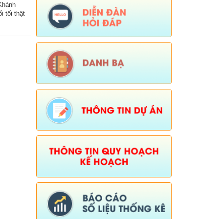
 Khánh
Ngày ban hành: (15/04/2026)
-
Ngày hiệu
 tối thật
lực: (06/01/2026)
Số:
38/PKT - TB
Tên:
(Về việc niêm yết công khai, lấy ý
kiến của tổ chức, chuyên gia và cộng
động dân cư có liên quan đối với Quy
hoạch chung xã Dào San, tỉnh Lai Châu
đến năm 2045)
Ngày ban hành: (25/02/2026)
Số:
Số: 01/2026/QĐ-UBND
Tên:
(QUYẾT ĐỊNH Quyết định bãi bỏ
Quyết định số 01/2025/QĐ-UBND ngày
01 tháng 07 năm 2025 của Ủy ban
nhân dân xã ban hành quy chế làm việc
của Ủy ban nhân dân xã Dào San,
nhiệm kỳ 2021-2026)
Ngày ban hành: (06/02/2026)
-
Ngày hiệu
lực: (04/02/2026)
Tên:
(Chương trình tiết kiệm, chống