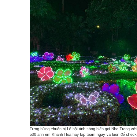
Truyền thống văn hoá
Tổ chức chính trị xã hộ
Thô
Tiểu sử tóm tắt và Nhiệm vụ đảm nhiệm
Tổ chức khác
Thô
Ngư
Chi
Thô
Tưng bừng chuẩn bị Lễ hội ánh sáng biển gọi Nha Trang với 
500 anh em Khánh Hòa hãy lập team ngay và luôn để check-i