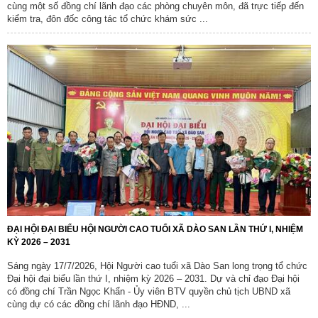
cùng một số đồng chí lãnh đạo các phòng chuyên môn, đã trực tiếp đến
kiểm tra, đôn đốc công tác tổ chức khám sức ...
ĐẠI HỘI ĐẠI BIỂU HỘI NGƯỜI CAO TUỔI XÃ DÀO SAN LẦN THỨ I, NHIỆM
KỲ 2026 – 2031
Sáng ngày 17/7/2026, Hội Người cao tuổi xã Dào San long trọng tổ chức
Đại hội đại biểu lần thứ I, nhiệm kỳ 2026 – 2031. Dự và chỉ đạo Đại hội
có đồng chí Trần Ngọc Khẩn - Ủy viên BTV quyền chủ tịch UBND xã
cùng dự có các đồng chí lãnh đạo HĐND, ...