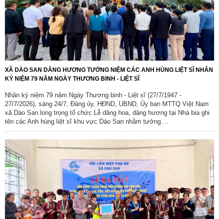
XÃ DÀO SAN DÂNG HƯƠNG TƯỞNG NIỆM CÁC ANH HÙNG LIỆT SĨ NHÂN
KỶ NIỆM 79 NĂM NGÀY THƯƠNG BINH - LIỆT SĨ
Nhân kỷ niệm 79 năm Ngày Thương binh - Liệt sĩ (27/7/1947 -
27/7/2026), sáng 24/7, Đảng ủy, HĐND, UBND, Ủy ban MTTQ Việt Nam
xã Dào San long trọng tổ chức Lễ dâng hoa, dâng hương tại Nhà bia ghi
tên các Anh hùng liệt sĩ khu vực Dào San nhằm tưởng ...