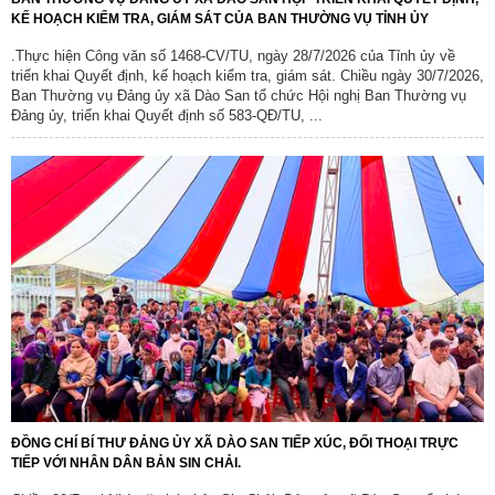
KẾ HOẠCH KIỂM TRA, GIÁM SÁT CỦA BAN THƯỜNG VỤ TỈNH ỦY
.Thực hiện Công văn số 1468-CV/TU, ngày 28/7/2026 của Tỉnh ủy về
triển khai Quyết định, kế hoạch kiểm tra, giám sát. Chiều ngày 30/7/2026,
Ban Thường vụ Đảng ủy xã Dào San tổ chức Hội nghị Ban Thường vụ
Đảng ủy, triển khai Quyết định số 583-QĐ/TU, ...
ĐỒNG CHÍ BÍ THƯ ĐẢNG ỦY XÃ DÀO SAN TIẾP XÚC, ĐỐI THOẠI TRỰC
TIẾP VỚI NHÂN DÂN BẢN SIN CHẢI.