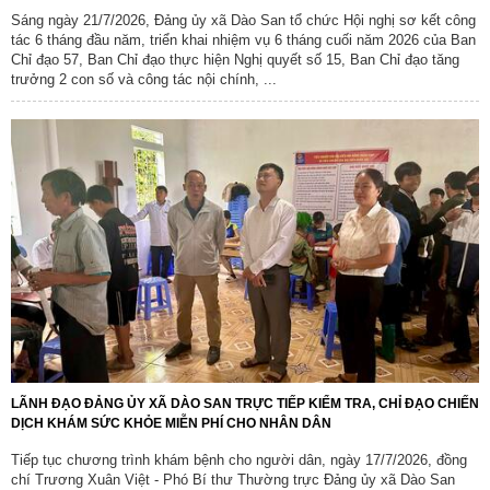
Sáng ngày 21/7/2026, Đảng ủy xã Dào San tổ chức Hội nghị sơ kết công
tác 6 tháng đầu năm, triển khai nhiệm vụ 6 tháng cuối năm 2026 của Ban
Chỉ đạo 57, Ban Chỉ đạo thực hiện Nghị quyết số 15, Ban Chỉ đạo tăng
trưởng 2 con số và công tác nội chính, ...
LÃNH ĐẠO ĐẢNG ỦY XÃ DÀO SAN TRỰC TIẾP KIỂM TRA, CHỈ ĐẠO CHIẾN
DỊCH KHÁM SỨC KHỎE MIỄN PHÍ CHO NHÂN DÂN
Tiếp tục chương trình khám bệnh cho người dân, ngày 17/7/2026, đồng
chí Trương Xuân Việt - Phó Bí thư Thường trực Đảng ủy xã Dào San