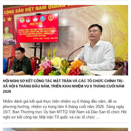
HỘI NGHỊ SƠ KẾT CÔNG TÁC MẶT TRẬN VÀ CÁC TỔ CHỨC CHÍNH TRỊ -
XÃ HỘI 6 THÁNG ĐẦU NĂM, TRIỂN KHAI NHIỆM VỤ 6 THÁNG CUỐI NĂM
2026
Nhằm đánh giá kết quả thực hiện nhiệm vụ 6 tháng đầu năm, đề ra
phương hướng, nhiệm vụ trọng tâm 6 tháng cuối năm 2026. Sáng ngày
15/7, Ban Thường trực Ủy ban MTTQ Việt Nam xã Dào San tổ chức Hội
nghị sơ kết công tác Mặt trận Tổ quốc và các tổ chức ...