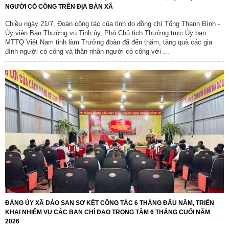
NGƯỜI CÓ CÔNG TRÊN ĐỊA BÀN XÃ
Chiều ngày 21/7, Đoàn công tác của tỉnh do đồng chí Tống Thanh Bình -
Ủy viên Ban Thường vụ Tỉnh ủy, Phó Chủ tịch Thường trực Ủy ban
MTTQ Việt Nam tỉnh làm Trưởng đoàn đã đến thăm, tặng quà các gia
đình người có công và thân nhân người có công với ...
ĐẢNG ỦY XÃ DÀO SAN SƠ KẾT CÔNG TÁC 6 THÁNG ĐẦU NĂM, TRIỂN
KHAI NHIỆM VỤ CÁC BAN CHỈ ĐẠO TRỌNG TÂM 6 THÁNG CUỐI NĂM
2026