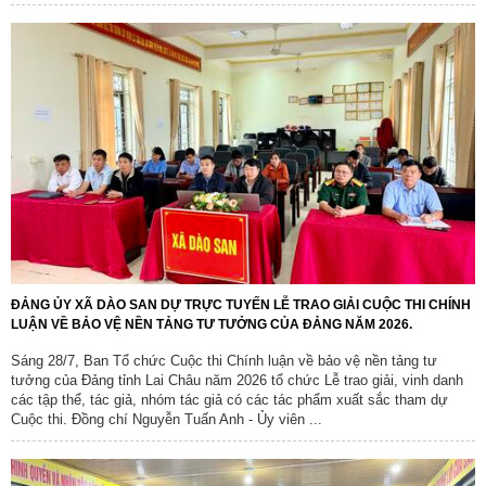
ĐẢNG ỦY XÃ DÀO SAN DỰ TRỰC TUYẾN LỄ TRAO GIẢI CUỘC THI CHÍNH
LUẬN VỀ BẢO VỆ NỀN TẢNG TƯ TƯỞNG CỦA ĐẢNG NĂM 2026.
Sáng 28/7, Ban Tổ chức Cuộc thi Chính luận về bảo vệ nền tảng tư
tưởng của Đảng tỉnh Lai Châu năm 2026 tổ chức Lễ trao giải, vinh danh
các tập thể, tác giả, nhóm tác giả có các tác phẩm xuất sắc tham dự
Cuộc thi. Đồng chí Nguyễn Tuấn Anh - Ủy viên ...