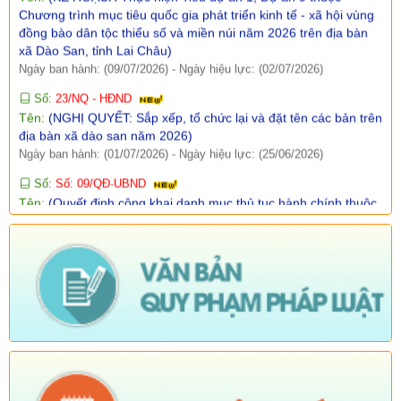
Ngày ban hành: (09/07/2026)
-
Ngày hiệu lực: (02/07/2026)
Số:
23/NQ - HĐND
Tên:
(NGHỊ QUYẾT: Sắp xếp, tổ chức lại và đặt tên các bản trên
địa bàn xã dào san năm 2026)
Ngày ban hành: (01/07/2026)
-
Ngày hiệu lực: (25/06/2026)
Số:
Số: 09/QĐ-UBND
Tên:
(Quyết định công khai danh mục thủ tục hành chính thuộc
thẩm quyền giải quyết của UBND xã Dào San)
Ngày ban hành: (15/04/2026)
-
Ngày hiệu lực: (06/01/2026)
Số:
Số: 10/QĐ-UBND
Tên:
(Quyết định về việc công khai danh mục thủ tục hành
chính thực hiện không phụ thuộc vào địa giới hành chính trên
địa bàn xã Dào San)
Ngày ban hành: (15/04/2026)
-
Ngày hiệu lực: (06/01/2026)
Số:
38/PKT - TB
Tên:
(Về việc niêm yết công khai, lấy ý kiến của tổ chức, chuyên
gia và cộng động dân cư có liên quan đối với Quy hoạch chung
xã Dào San, tỉnh Lai Châu đến năm 2045)
Ngày ban hành: (25/02/2026)