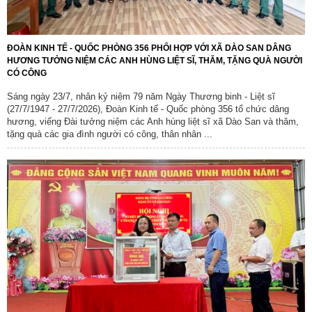
ĐOÀN KINH TẾ - QUỐC PHÒNG 356 PHỐI HỢP VỚI XÃ DÀO SAN DÂNG
HƯƠNG TƯỞNG NIỆM CÁC ANH HÙNG LIỆT SĨ, THĂM, TẶNG QUÀ NGƯỜI
CÓ CÔNG
Sáng ngày 23/7, nhân kỷ niệm 79 năm Ngày Thương binh - Liệt sĩ
(27/7/1947 - 27/7/2026), Đoàn Kinh tế - Quốc phòng 356 tổ chức dâng
hương, viếng Đài tưởng niệm các Anh hùng liệt sĩ xã Dào San và thăm,
tặng quà các gia đình người có công, thân nhân ...