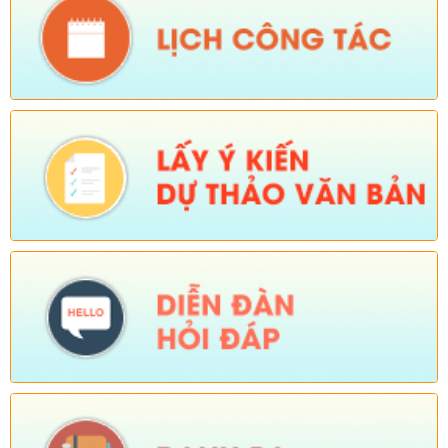
Tên:
(QUYẾT ĐỊNH Quyết định bãi bỏ Quyết định số
01/2025/QĐ-UBND ngày 01 tháng 07 năm 2025 của Ủy ban
nhân dân xã ban hành quy chế làm việc của Ủy ban nhân dân
xã Dào San, nhiệm kỳ 2021-2026)
Ngày ban hành: (06/02/2026)
-
Ngày hiệu lực: (04/02/2026)
Tên:
(Chương trình tiết kiệm, chống lãng phí năm 2026)
Ngày ban hành: (23/01/2026)
Tên:
(Kế hoạch triển khai thực hiện dự án 1 Hỗ trợ đất ở xã Dào
San năm 2025 thuộc Chương trình MTQG phát triển kinh tế xã
hội vùng đồng bào dân tộc thiểu số và miền núi giai đoạn 2021-
2025)
Ngày ban hành: (26/08/2025)
-
Ngày hiệu lực: (01/12/2025)