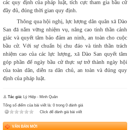
các quy định của pháp luật, tích cực tham gia bầu cử
đầy đủ, đúng thời gian quy định.
Số:
42/TB-UBND
Thông qua hội nghị, lực lượng dân quân xã Dào
Tên:
(THÔNG BÁO Địa chỉ trụ sở, đường dây nóng hỗ trợ,
San đã nắm vững nhiệm vụ, nâng cao tinh thần cảnh
hướng dẫn giải đáp phản ánh, kiến nghị cá nhân, tổ chức về
giác và quyết tâm bảo đảm an ninh, an toàn cho cuộc
thực hiện thủ tục hành chính và cung cấp dịch vụ công của Ủy
ban nhân dân xã Dào San)
bầu cử. Với sự chuẩn bị chu đáo và tinh thần trách
Ngày ban hành: (13/07/2026)
nhiệm cao của các lực lượng, xã Dào San quyết tâm
Số:
1653/TB-UBND
góp phần để ngày bầu cử thực sự trở thành ngày hội
Tên:
(THÔNG BÁO Thực hiện kế hoạch và tiếp nhận hồ sơ tiểu
của toàn dân, diễn ra dân chủ, an toàn và đúng quy
dự án 1 dự án 9 thuộc Chương trình MTQG phát triển kinh tế xã
hội vùng đồng bào dân tộc thiểu số và miền núi năm 2026 trên
định của pháp luật.
địa bàn xã Dào San)
Ngày ban hành: (09/07/2026)
-
Ngày hiệu lực: (02/07/2026)
Tác giả:
Lý Hiệp - Minh Quân
Số:
1652/KH-UBND
Tên:
(KẾ HOẠCH Thực hiện Tiểu dự án 1, Dự án 9 thuộc
Tổng số điểm của bài viết là:
0
trong
0
đánh giá
Chương trình mục tiêu quốc gia phát triển kinh tế - xã hội vùng
Click để đánh giá bài viết
đồng bào dân tộc thiểu số và miền núi năm 2026 trên địa bàn
xã Dào San, tỉnh Lai Châu)
VĂN BẢN MỚI
Ngày ban hành: (09/07/2026)
-
Ngày hiệu lực: (02/07/2026)