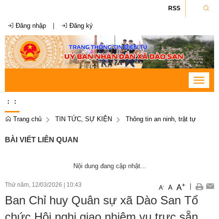
RSS
Đăng nhập
|
Đăng ký
Toggle
navigat
:
:
Trang chủ
TIN TỨC, SỰ KIỆN
Thông tin an ninh, trật tự
BÀI VIẾT LIÊN QUAN
Nội dung đang cập nhật...
Thứ năm, 12/03/2026
|
10:43
+
|
A
-
A
A
Ban Chỉ huy Quân sự xã Dào San Tổ
chức Hội nghị giao nhiệm vụ trực sẵn