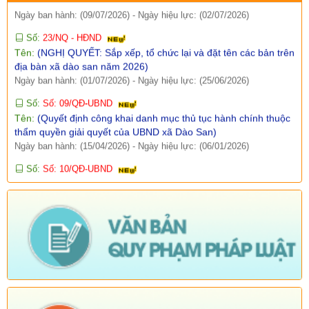
Số:
23/NQ - HĐND
Tên:
(NGHỊ QUYẾT: Sắp xếp, tổ chức lại và đặt tên các bản trên
địa bàn xã dào san năm 2026)
Ngày ban hành: (01/07/2026)
-
Ngày hiệu lực: (25/06/2026)
Số:
Số: 09/QĐ-UBND
Tên:
(Quyết định công khai danh mục thủ tục hành chính thuộc
thẩm quyền giải quyết của UBND xã Dào San)
Ngày ban hành: (15/04/2026)
-
Ngày hiệu lực: (06/01/2026)
Số:
Số: 10/QĐ-UBND
Tên:
(Quyết định về việc công khai danh mục thủ tục hành
chính thực hiện không phụ thuộc vào địa giới hành chính trên
địa bàn xã Dào San)
Ngày ban hành: (15/04/2026)
-
Ngày hiệu lực: (06/01/2026)
Số:
38/PKT - TB
Tên:
(Về việc niêm yết công khai, lấy ý kiến của tổ chức, chuyên
gia và cộng động dân cư có liên quan đối với Quy hoạch chung
xã Dào San, tỉnh Lai Châu đến năm 2045)
Ngày ban hành: (25/02/2026)
Số:
Số: 01/2026/QĐ-UBND