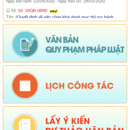
Số:
Số: 10/QĐ-UBND
Tên:
(Quyết định về việc công khai danh mục thủ tục hành
chính thực hiện không phụ thuộc vào địa giới hành chính trên
địa bàn xã Dào San)
Ngày ban hành: (15/04/2026)
-
Ngày hiệu lực: (06/01/2026)
Số:
38/PKT - TB
Tên:
(Về việc niêm yết công khai, lấy ý kiến của tổ chức, chuyên
gia và cộng động dân cư có liên quan đối với Quy hoạch chung
xã Dào San, tỉnh Lai Châu đến năm 2045)
Ngày ban hành: (25/02/2026)
Số:
Số: 01/2026/QĐ-UBND
Tên:
(QUYẾT ĐỊNH Quyết định bãi bỏ Quyết định số
01/2025/QĐ-UBND ngày 01 tháng 07 năm 2025 của Ủy ban
nhân dân xã ban hành quy chế làm việc của Ủy ban nhân dân
xã Dào San, nhiệm kỳ 2021-2026)
Ngày ban hành: (06/02/2026)
-
Ngày hiệu lực: (04/02/2026)
Tên:
(Chương trình tiết kiệm, chống lãng phí năm 2026)
Ngày ban hành: (23/01/2026)