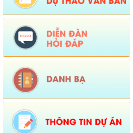
Tên:
(Kế hoạch triển khai thực hiện dự án 1 Hỗ trợ đất ở xã Dào
San năm 2025 thuộc Chương trình MTQG phát triển kinh tế xã
hội vùng đồng bào dân tộc thiểu số và miền núi giai đoạn 2021-
2025)
Ngày ban hành: (26/08/2025)
-
Ngày hiệu lực: (01/12/2025)