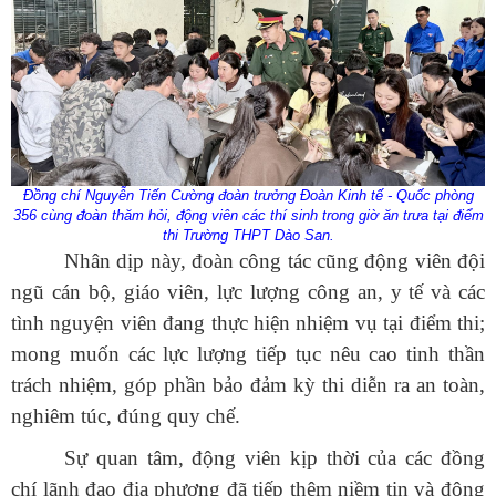
Đồng chí Nguyễn Tiến Cường đoàn trưởng Đoàn Kinh tế - Quốc phòng
356
cùng đoàn thăm hỏi, động viên các thí sinh trong giờ ăn trưa tại điểm
thi Trường THPT Dào San.
Nhân dịp này, đoàn công tác cũng động viên đội
ngũ cán bộ, giáo viên, lực lượng công an, y tế và các
tình nguyện viên đang thực hiện nhiệm vụ tại điểm thi;
Số:
42/TB-UBND
mong muốn các lực lượng tiếp tục nêu cao tinh thần
Tên:
(THÔNG BÁO Địa chỉ trụ sở, đường dây nóng hỗ trợ,
hướng dẫn giải đáp phản ánh, kiến nghị cá nhân, tổ chức về
trách nhiệm, góp phần bảo đảm kỳ thi diễn ra an toàn,
thực hiện thủ tục hành chính và cung cấp dịch vụ công của Ủy
nghiêm túc, đúng quy chế.
ban nhân dân xã Dào San)
Ngày ban hành: (13/07/2026)
Sự quan tâm, động viên kịp thời của các đồng
Số:
1653/TB-UBND
chí lãnh đạo địa phương đã tiếp thêm niềm tin và động