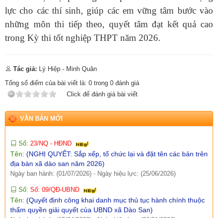
Tên:
(THÔNG BÁO Thực hiện kế hoạch và tiếp nhận hồ sơ tiểu
lực cho các thí sinh, giúp các em vững tâm bước vào
dự án 1 dự án 9 thuộc Chương trình MTQG phát triển kinh tế xã
những môn thi tiếp theo, quyết tâm đạt kết quả cao
hội vùng đồng bào dân tộc thiểu số và miền núi năm 2026 trên
địa bàn xã Dào San)
trong Kỳ thi tốt nghiệp THPT năm 2026.
Ngày ban hành: (09/07/2026)
-
Ngày hiệu lực: (02/07/2026)
Số:
1652/KH-UBND
Tác giả:
Lý Hiệp - Minh Quân
Tên:
(KẾ HOẠCH Thực hiện Tiểu dự án 1, Dự án 9 thuộc
Chương trình mục tiêu quốc gia phát triển kinh tế - xã hội vùng
Tổng số điểm của bài viết là:
0
trong
0
đánh giá
đồng bào dân tộc thiểu số và miền núi năm 2026 trên địa bàn
Click để đánh giá bài viết
xã Dào San, tỉnh Lai Châu)
Ngày ban hành: (09/07/2026)
-
Ngày hiệu lực: (02/07/2026)
VĂN BẢN MỚI
Số:
23/NQ - HĐND
Tên:
(NGHỊ QUYẾT: Sắp xếp, tổ chức lại và đặt tên các bản trên
địa bàn xã dào san năm 2026)
Ngày ban hành: (01/07/2026)
-
Ngày hiệu lực: (25/06/2026)
Số:
Số: 09/QĐ-UBND
Tên:
(Quyết định công khai danh mục thủ tục hành chính thuộc
thẩm quyền giải quyết của UBND xã Dào San)
Ngày ban hành: (15/04/2026)
-
Ngày hiệu lực: (06/01/2026)