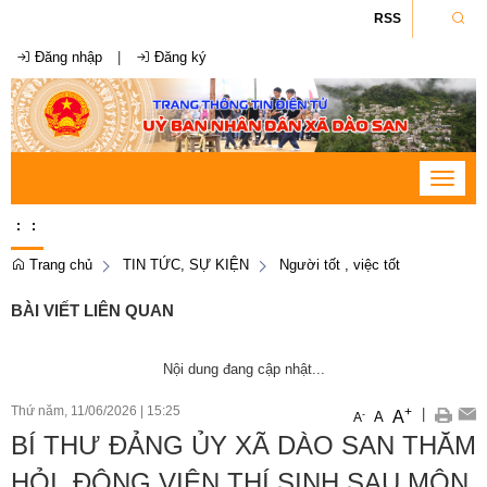
RSS
Đăng nhập
|
Đăng ký
Toggle
navigat
:
:
Trang chủ
TIN TỨC, SỰ KIỆN
Người tốt , việc tốt
BÀI VIẾT LIÊN QUAN
Nội dung đang cập nhật...
Thứ năm, 11/06/2026
|
15:25
+
|
A
-
A
A
BÍ THƯ ĐẢNG ỦY XÃ DÀO SAN THĂM
HỎI, ĐỘNG VIÊN THÍ SINH SAU MÔN