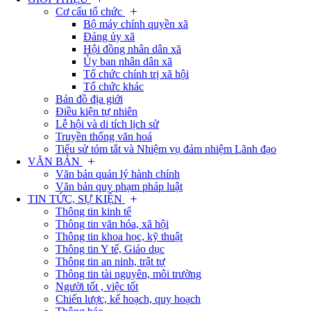
Cơ cấu tổ chức
Bộ máy chính quyền xã
Đảng ủy xã
Hội đồng nhân dân xã
Ủy ban nhân dân xã
Tổ chức chính trị xã hội
Tổ chức khác
Bản đồ địa giới
Điều kiện tự nhiên
Lễ hội và di tích lịch sử
Truyền thống văn hoá
Tiểu sử tóm tắt và Nhiệm vụ đảm nhiệm Lãnh đạo
VĂN BẢN
Văn bản quản lý hành chính
Văn bản quy phạm pháp luật
TIN TỨC, SỰ KIỆN
Thông tin kinh tế
Thông tin văn hóa, xã hội
Thông tin khoa học, kỹ thuật
Thông tin Y tế, Giáo dục
Thông tin an ninh, trật tự
Thông tin tài nguyên, môi trường
Người tốt , việc tốt
Chiến lược, kế hoạch, quy hoạch