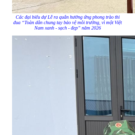
Các đại biểu dự Lễ ra quân hưởng ứng phong trào thi
đua “Toàn dân chung tay bảo vệ môi trường, vì một Việt
Nam xanh - sạch - đẹp” năm 2026