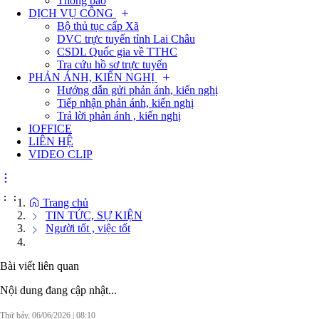
Thông báo
DỊCH VỤ CÔNG
Bộ thủ tục cấp Xã
DVC trực tuyến tỉnh Lai Châu
CSDL Quốc gia về TTHC
Tra cứu hồ sơ trực tuyến
PHẢN ÁNH, KIẾN NGHỊ
Hướng dẫn gửi phản ánh, kiến nghị
Tiếp nhận phản ánh, kiến nghị
Trả lời phản ánh , kiến nghị
IOFFICE
LIÊN HỆ
VIDEO CLIP
:
:
Trang chủ
TIN TỨC, SỰ KIỆN
Người tốt , việc tốt
Bài viết liên quan
Nội dung đang cập nhật...
Thứ bảy, 06/06/2026
|
08:10