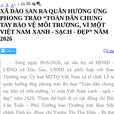
|
+
-
A
A
A
XÃ DÀO SAN RA QUÂN HƯỞNG ỨNG
PHONG TRÀO “TOÀN DÂN CHUNG
TAY BẢO VỆ MÔI TRƯỜNG, VÌ MỘT
VIỆT NAM XANH - SẠCH - ĐẸP” NĂM
2026
Lưu
Chia sẻ
Sáng ngày 06/6/2026, tại sân trụ sở HĐND -
UBND xã Dào San, UBND xã phối hợp với Ban
Thường trực Ủy ban MTTQ Việt Nam xã tổ chức Lễ ra
quân hưởng ứng phong trào thi đua “Toàn dân chung
tay bảo vệ môi trường, vì một Việt Nam xanh - sạch -
đẹp” năm 2026. Tham dự buổi lễ có các đồng chí Bùi
Văn Tuấn – Phó Trưởng ban Thường trực Ban Nội
chính Tỉnh ủy. đồng chí Vương Thị Thu Hiền – Bí thư