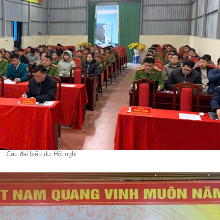
Các đại biểu dự
Hội nghị
.