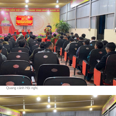
Quang cảnh Hội
nghị
.