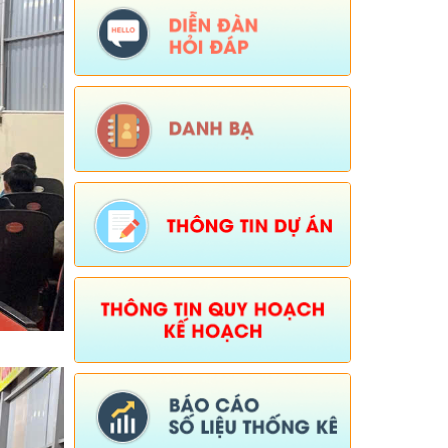
Tên:
(QUYẾT ĐỊNH Quyết định bãi bỏ
Quyết định số 01/2025/QĐ-UBND ngày
01 tháng 07 năm 2025 của Ủy ban
nhân dân xã ban hành quy chế làm việc
của Ủy ban nhân dân xã Dào San,
nhiệm kỳ 2021-2026)
Ngày ban hành: (06/02/2026)
-
Ngày hiệu
lực: (04/02/2026)
Tên:
(Chương trình tiết kiệm, chống
lãng phí năm 2026)
Ngày ban hành: (23/01/2026)
Tên:
(Kế hoạch triển khai thực hiện dự
án 1 Hỗ trợ đất ở xã Dào San năm 2025
thuộc Chương trình MTQG phát triển
kinh tế xã hội vùng đồng bào dân tộc
thiểu số và miền núi giai đoạn 2021-
2025)
Ngày ban hành: (26/08/2025)
-
Ngày hiệu
lực: (01/12/2025)