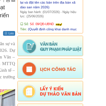
|
Số:
Số: 09/QĐ-UBND
Tên:
(Quyết định công khai danh mục
ạt
thủ tục hành chính thuộc thẩm quyền
riển
giải quyết của UBND xã Dào San)
Ngày ban hành: (15/04/2026)
-
Ngày hiệu
lực: (06/01/2026)
Số:
Số: 10/QĐ-UBND
Lưu
Tên:
(Quyết định về việc công khai
danh mục thủ tục hành chính thực hiện
ân sự và
không phụ thuộc vào địa giới hành
2026. Dự
chính trên địa bàn xã Dào San)
ân Văn –
Ngày ban hành: (15/04/2026)
-
Ngày hiệu
lực: (06/01/2026)
an MTTQ
Số:
38/PKT - TB
inh tế –
Tên:
(Về việc niêm yết công khai, lấy ý
c trường
kiến của tổ chức, chuyên gia và cộng
động dân cư có liên quan đối với Quy
hoạch chung xã Dào San, tỉnh Lai Châu
đến năm 2045)
Ngày ban hành: (25/02/2026)
Số:
Số: 01/2026/QĐ-UBND