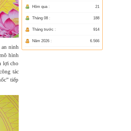
Hôm qua :
21
Tháng 08 :
188
Tháng trước :
914
Năm 2026 :
6.566
 an ninh
 mô hình
n lợi cho
công tác
ốc” tiếp