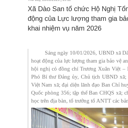
Xã Dào San tổ chức Hộ Nghị Tổn
Truyền thống văn hoá
Tổ chức chính trị xã hộ
Thô
động của Lực lượng tham gia bảo
Tiểu sử tóm tắt và Nhiệm vụ đảm nhiệm
Tổ chức khác
Thô
khai nhiệm vụ năm 2026
Ngư
Chi
Sáng ngày 10/01/2026, UBND xã Dào 
Thô
hoạt động của lực lượng tham gia bảo vệ an
hội nghị có đồng chí Trương Xuân Việt –
Phó Bí thư Đảng ủy, Chủ tịch UBND xã
Việt Nam xã; đại diện lãnh đạo Ban Chỉ 
Quốc phòng 356; tập thể Ban CHQS xã; chỉ 
học trên địa bàn, tổ trưởng tổ ANTT các bả