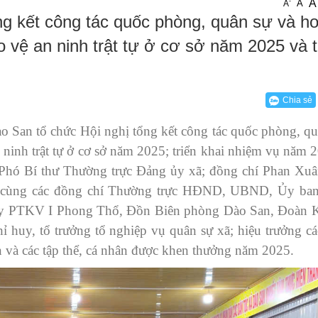
A
-
A
A
g kết công tác quốc phòng, quân sự và ho
i
ng tin an ninh, trật tự
 vệ an ninh trật tự ở cơ sở năm 2025 và t
 Lãnh đạo
ng tin tài nguyên, môi trường
ời tốt , việc tốt
Chia sẻ
ến lược, kế hoạch, quy hoạch
San tổ chức Hội nghị tổng kết công tác quốc phòng, qu
ng báo
 ninh trật tự ở cơ sở năm 2025; triển khai nhiệm vụ năm 
 Phó Bí thư Thường trực Đảng ủy xã; đồng chí Phan Xu
; cùng các đồng chí Thường trực HĐND, UBND, Ủy b
huy PTKV I Phong Thổ, Đồn Biên phòng Dào San, Đoàn K
huy, tổ trưởng tổ nghiệp vụ quân sự xã; hiệu trưởng cá
n và các tập thể, cá nhân được khen thưởng năm 2025.