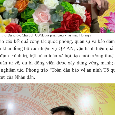
thư Đảng ủy, Chủ tịch UBND xã phát biểu khai mạc Hội nghị.
báo cáo kết quả công tác quốc phòng, quân sự và bảo đảm
ển khai đồng bộ các nhiệm vụ QP-AN; vận hành hiệu quả
nh chính trị, trật tự an toàn xã hội, tạo môi trường thuậ
 quân tự vệ, dự bị động viên được xây dựng vững mạnh; 
ì nghiêm túc. Phong trào “Toàn dân bảo vệ an ninh Tổ qu
 cực của Nhân dân.