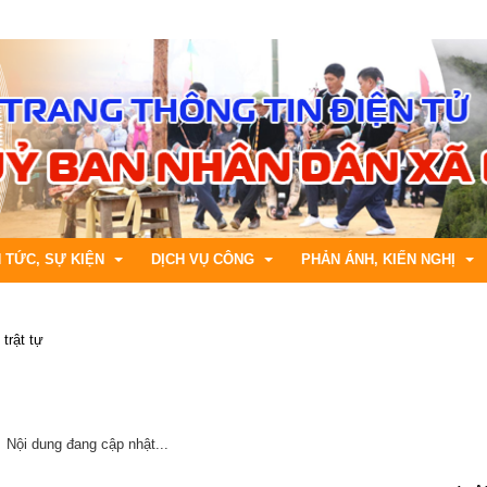
N TỨC, SỰ KIỆN
DỊCH VỤ CÔNG
PHẢN ÁNH, KIẾN NGHỊ
 trật tự
h chính
ng tin kinh tế
Bộ thủ tục cấp Xã
Hướng dẫn gửi phản ánh, kiế
áp luật
ng tin văn hóa, xã hội
DVC trực tuyến tỉnh Lai Châu
Tiếp nhận phản ánh, kiến ngh
ng tin khoa học, kỹ thuật
CSDL Quốc gia về TTHC
Trả lời phản ánh , kiến nghị
Nội dung đang cập nhật...
ng tin Y tế, Giáo dục
Tra cứu hồ sơ trực tuyến