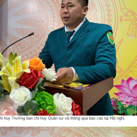
 huy Trưởng ban chỉ huy Quân sự xã thông qua báo cáo tại
Hội nghị
.