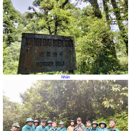
Số:
42/TB-UBND
Nhãn
Tên:
(THÔNG BÁO Địa chỉ trụ sở, đường dây nóng hỗ trợ,
hướng dẫn giải đáp phản ánh, kiến nghị cá nhân, tổ chức về
thực hiện thủ tục hành chính và cung cấp dịch vụ công của Ủy
ban nhân dân xã Dào San)
Ngày ban hành: (13/07/2026)
Số:
1653/TB-UBND
Tên:
(THÔNG BÁO Thực hiện kế hoạch và tiếp nhận hồ sơ tiểu
dự án 1 dự án 9 thuộc Chương trình MTQG phát triển kinh tế xã
hội vùng đồng bào dân tộc thiểu số và miền núi năm 2026 trên