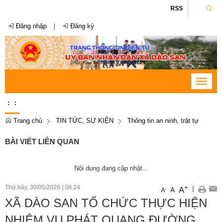
RSS
Đăng nhập
|
Đăng ký
Toggle
navigat
:
:
Trang chủ
TIN TỨC, SỰ KIỆN
Thông tin an ninh, trật tự
BÀI VIẾT LIÊN QUAN
Nội dung đang cập nhật...
Thứ bảy, 30/05/2026
|
08:24
+
|
A
-
A
A
XÃ DÀO SAN TỔ CHỨC THỰC HIỆN
NHIỆM VỤ PHÁT QUANG ĐƯỜNG