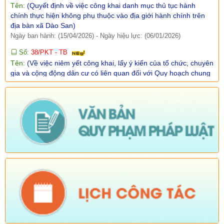
địa bàn xã Dào San)
Ngày ban hành: (15/04/2026)
-
Ngày hiệu lực: (06/01/2026)
Số:
38/PKT - TB
Tên:
(Về việc niêm yết công khai, lấy ý kiến của tổ chức, chuyên
gia và cộng động dân cư có liên quan đối với Quy hoạch chung
xã Dào San, tỉnh Lai Châu đến năm 2045)
Ngày ban hành: (25/02/2026)
Số:
Số: 01/2026/QĐ-UBND
Tên:
(QUYẾT ĐỊNH Quyết định bãi bỏ Quyết định số
01/2025/QĐ-UBND ngày 01 tháng 07 năm 2025 của Ủy ban
nhân dân xã ban hành quy chế làm việc của Ủy ban nhân dân
xã Dào San, nhiệm kỳ 2021-2026)
Ngày ban hành: (06/02/2026)
-
Ngày hiệu lực: (04/02/2026)
Tên:
(Chương trình tiết kiệm, chống lãng phí năm 2026)
Ngày ban hành: (23/01/2026)
Tên:
(Kế hoạch triển khai thực hiện dự án 1 Hỗ trợ đất ở xã Dào
San năm 2025 thuộc Chương trình MTQG phát triển kinh tế xã
hội vùng đồng bào dân tộc thiểu số và miền núi giai đoạn 2021-