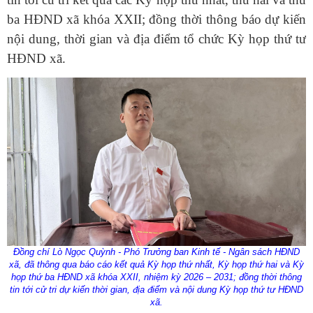
ba HĐND xã khóa XXII; đồng thời thông báo dự kiến
nội dung, thời gian và địa điểm tổ chức Kỳ họp thứ tư
HĐND xã.
Đồng chí Lò Ngọc Quỳnh - Phó Trưởng ban Kinh tế - Ngân sách HĐND
xã, đã thông qua báo cáo kết quả Kỳ họp thứ nhất, Kỳ họp thứ hai và Kỳ
họp thứ ba HĐND xã khóa XXII, nhiệm kỳ 2026 – 2031; đồng thời thông
tin tới cử tri dự kiến thời gian, địa điểm và nội dung Kỳ họp thứ tư HĐND
xã.