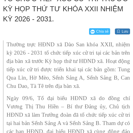
KỲ HỌP THỨ TƯ KHÓA XXII NHIỆM
KỲ 2026 - 2031.
Chia sẻ
Lưu
Thường trực HĐND xã Dào San khóa XXII, nhiệm
kỳ 2026 - 2031 tổ chức tiếp xúc cử tri tại các bản trên
địa bàn xã trước Kỳ họp thứ tư HĐND xã. Hoạt động
tiếp xúc cử tri được triển khai tại các bản gồm: Tung
Qua Lìn, Hờ Mèo, Sểnh Sảng A, Sểnh Sảng B, Can
Chu Dao, Tà Tê trên địa bàn xã.
Ngày 09/6, Tổ đại biểu HĐND xã do đồng chí
Vương Thị Thu Hiền – Bí thư Đảng ủy, Chủ tịch
HĐND xã làm Trưởng đoàn đã tổ chức tiếp xúc cử tri
tại hai bản Sểnh Sảng A và Sểnh Sảng B. Tham dự có
các ban HĐND, đại biểu HĐND xã cùng đông đảo