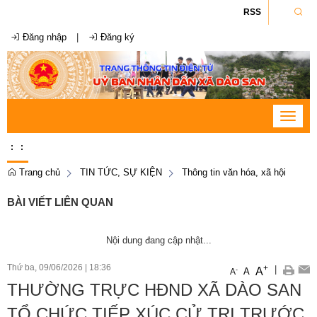
RSS
Đăng nhập
|
Đăng ký
Toggle
navigat
:
:
Trang chủ
TIN TỨC, SỰ KIỆN
Thông tin văn hóa, xã hội
BÀI VIẾT LIÊN QUAN
Nội dung đang cập nhật...
Thứ ba, 09/06/2026
|
18:36
+
|
A
-
A
A
THƯỜNG TRỰC HĐND XÃ DÀO SAN
TỔ CHỨC TIẾP XÚC CỬ TRI TRƯỚC