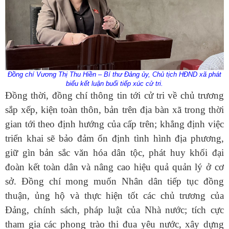
Đồng chí Vương Thị Thu Hiền – Bí thư Đảng ủy, Chủ tịch HĐND xã phát
biểu kết luận buổi tiếp xúc cử tri.
Đồng thời, đồng chí thông tin tới cử tri về chủ trương
sắp xếp, kiện toàn thôn, bản trên địa bàn xã trong thời
gian tới theo định hướng của cấp trên; khẳng định việc
triển khai sẽ bảo đảm ổn định tình hình địa phương,
giữ gìn bản sắc văn hóa dân tộc, phát huy khối đại
đoàn kết toàn dân và nâng cao hiệu quả quản lý ở cơ
sở. Đồng chí mong muốn Nhân dân tiếp tục đồng
thuận, ủng hộ và thực hiện tốt các chủ trương của
Số:
42/TB-UBND
Đảng, chính sách, pháp luật của Nhà nước; tích cực
Tên:
(THÔNG BÁO Địa chỉ trụ sở, đường dây nóng hỗ trợ,
tham gia các phong trào thi đua yêu nước, xây dựng
hướng dẫn giải đáp phản ánh, kiến nghị cá nhân, tổ chức về