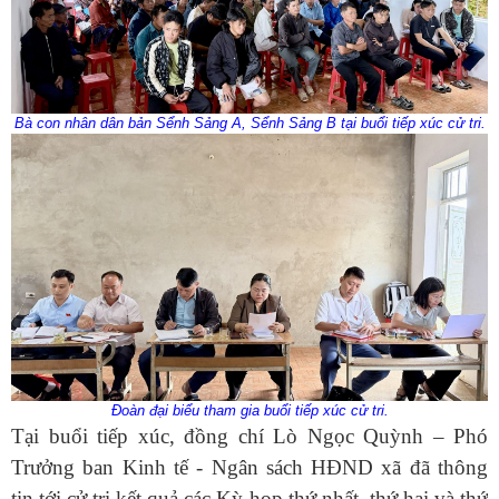
Bà con nhân dân bản Sểnh Sảng A, Sểnh Sảng B tại buổi tiếp xúc cử tri.
Đoàn đại biểu tham gia buổi tiếp xúc cử tri.
Tại buổi tiếp xúc, đồng chí Lò Ngọc Quỳnh – Phó
Trưởng ban Kinh tế - Ngân sách HĐND xã đã thông
tin tới cử tri kết quả các Kỳ họp thứ nhất, thứ hai và thứ