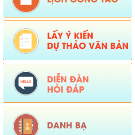
Tên:
(Chương trình tiết kiệm, chống lãng phí năm 2026)
Ngày ban hành: (23/01/2026)
Tên:
(Kế hoạch triển khai thực hiện dự án 1 Hỗ trợ đất ở xã Dào
San năm 2025 thuộc Chương trình MTQG phát triển kinh tế xã
hội vùng đồng bào dân tộc thiểu số và miền núi giai đoạn 2021-
2025)
Ngày ban hành: (26/08/2025)
-
Ngày hiệu lực: (01/12/2025)