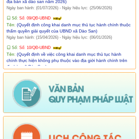
Số:
Số: 09/QĐ-UBND
Tên:
(Quyết định công khai danh mục thủ tục hành chính thuộc
thẩm quyền giải quyết của UBND xã Dào San)
Ngày ban hành: (15/04/2026)
-
Ngày hiệu lực: (06/01/2026)
Số:
Số: 10/QĐ-UBND
Tên:
(Quyết định về việc công khai danh mục thủ tục hành
chính thực hiện không phụ thuộc vào địa giới hành chính trên
địa bàn xã Dào San)
Ngày ban hành: (15/04/2026)
-
Ngày hiệu lực: (06/01/2026)
Số:
38/PKT - TB
Tên:
(Về việc niêm yết công khai, lấy ý kiến của tổ chức, chuyên
gia và cộng động dân cư có liên quan đối với Quy hoạch chung
xã Dào San, tỉnh Lai Châu đến năm 2045)
Ngày ban hành: (25/02/2026)
Số:
Số: 01/2026/QĐ-UBND
Tên:
(QUYẾT ĐỊNH Quyết định bãi bỏ Quyết định số
01/2025/QĐ-UBND ngày 01 tháng 07 năm 2025 của Ủy ban
nhân dân xã ban hành quy chế làm việc của Ủy ban nhân dân
xã Dào San, nhiệm kỳ 2021-2026)
Ngày ban hành: (06/02/2026)
-
Ngày hiệu lực: (04/02/2026)