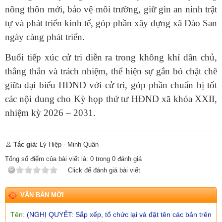
nông thôn mới, bảo vệ môi trường, giữ gìn an ninh trật
thực hiện thủ tục hành chính và cung cấp dịch vụ công của Ủy
ban nhân dân xã Dào San)
tự và phát triển kinh tế, góp phần xây dựng xã Dào San
Ngày ban hành: (13/07/2026)
ngày càng phát triển.
Số:
1653/TB-UBND
Tên:
(THÔNG BÁO Thực hiện kế hoạch và tiếp nhận hồ sơ tiểu
Buổi tiếp xúc cử tri diễn ra trong không khí dân chủ,
dự án 1 dự án 9 thuộc Chương trình MTQG phát triển kinh tế xã
thẳng thắn và trách nhiệm, thể hiện sự gắn bó chặt chẽ
hội vùng đồng bào dân tộc thiểu số và miền núi năm 2026 trên
giữa đại biểu HĐND với cử tri, góp phần chuẩn bị tốt
địa bàn xã Dào San)
Ngày ban hành: (09/07/2026)
-
Ngày hiệu lực: (02/07/2026)
các nội dung cho Kỳ họp thứ tư HĐND xã khóa XXII,
nhiệm kỳ 2026 – 2031.
Số:
1652/KH-UBND
Tên:
(KẾ HOẠCH Thực hiện Tiểu dự án 1, Dự án 9 thuộc
Chương trình mục tiêu quốc gia phát triển kinh tế - xã hội vùng
đồng bào dân tộc thiểu số và miền núi năm 2026 trên địa bàn
Tác giả:
Lý Hiệp - Minh Quân
xã Dào San, tỉnh Lai Châu)
Tổng số điểm của bài viết là:
0
trong
0
đánh giá
Ngày ban hành: (09/07/2026)
-
Ngày hiệu lực: (02/07/2026)
Click để đánh giá bài viết
Số:
23/NQ - HĐND
Tên:
(NGHỊ QUYẾT: Sắp xếp, tổ chức lại và đặt tên các bản trên
VĂN BẢN MỚI
địa bàn xã dào san năm 2026)
Ngày ban hành: (01/07/2026)
-
Ngày hiệu lực: (25/06/2026)