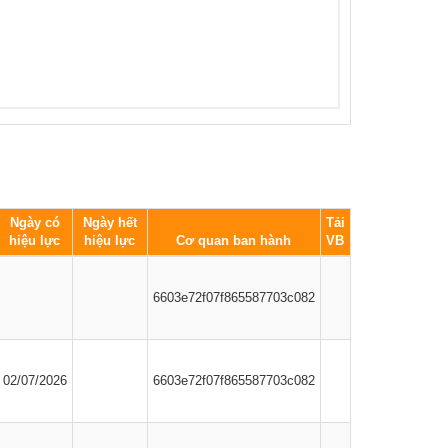
Ngày có
Ngày hết
Tải
hiệu lực
hiệu lực
Cơ quan ban hành
VB
6603e72f07f865587703c082
02/07/2026
6603e72f07f865587703c082