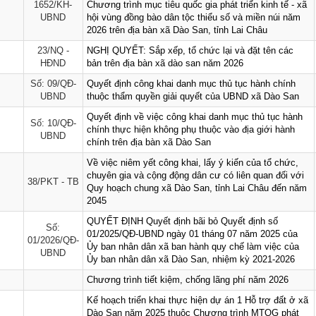
1652/KH-
Chương trình mục tiêu quốc gia phát triển kinh tế - xã
UBND
hội vùng đồng bào dân tộc thiểu số và miền núi năm
2026 trên địa bàn xã Dào San, tỉnh Lai Châu
23/NQ -
NGHỊ QUYẾT: Sắp xếp, tổ chức lại và đặt tên các
HĐND
bản trên địa bàn xã dào san năm 2026
Số: 09/QĐ-
Quyết định công khai danh mục thủ tục hành chính
UBND
thuộc thẩm quyền giải quyết của UBND xã Dào San
Quyết định về việc công khai danh mục thủ tục hành
Số: 10/QĐ-
chính thực hiện không phụ thuộc vào địa giới hành
UBND
chính trên địa bàn xã Dào San
Về việc niêm yết công khai, lấy ý kiến của tổ chức,
chuyên gia và cộng động dân cư có liên quan đối với
38/PKT - TB
Quy hoạch chung xã Dào San, tỉnh Lai Châu đến năm
2045
QUYẾT ĐỊNH Quyết định bãi bỏ Quyết định số
Số:
01/2025/QĐ-UBND ngày 01 tháng 07 năm 2025 của
01/2026/QĐ-
Ủy ban nhân dân xã ban hành quy chế làm việc của
UBND
Ủy ban nhân dân xã Dào San, nhiệm kỳ 2021-2026
Chương trình tiết kiệm, chống lãng phí năm 2026
Kế hoạch triển khai thực hiện dự án 1 Hỗ trợ đất ở xã
Dào San năm 2025 thuộc Chương trình MTQG phát