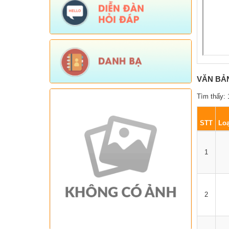
VĂN BẢ
Tìm thấy: 
STT
Loạ
1
2