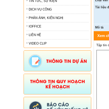
Loại văn
TIN TỨC, SỰ KIỆN
Tài liệu 
Truyền thống văn hoá
Tổ chức chính trị xã hộ
Thô
DỊCH VỤ CÔNG
Tiểu sử tóm tắt và Nhiệm vụ đảm nhiệm
Tổ chức khác
Thô
PHẢN ÁNH, KIẾN NGHỊ
IOFFICE
Ngư
Mô tả
LIÊN HỆ
Xem ch
Chi
VIDEO CLIP
Thô
Tập tin 