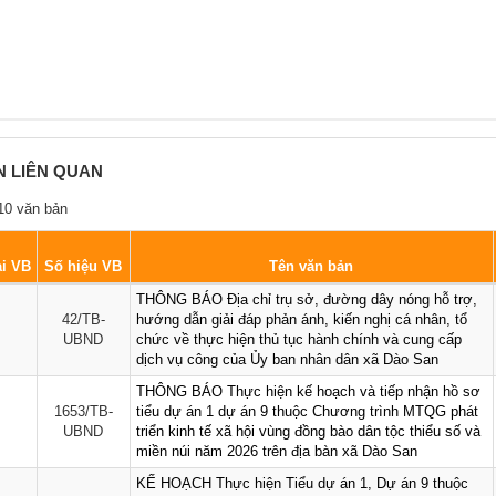
N LIÊN QUAN
10 văn bản
i VB
Số hiệu VB
Tên văn bản
THÔNG BÁO Địa chỉ trụ sở, đường dây nóng hỗ trợ,
42/TB-
hướng dẫn giải đáp phản ánh, kiến nghị cá nhân, tổ
UBND
chức về thực hiện thủ tục hành chính và cung cấp
dịch vụ công của Ủy ban nhân dân xã Dào San
THÔNG BÁO Thực hiện kế hoạch và tiếp nhận hồ sơ
1653/TB-
tiểu dự án 1 dự án 9 thuộc Chương trình MTQG phát
UBND
triển kinh tế xã hội vùng đồng bào dân tộc thiểu số và
miền núi năm 2026 trên địa bàn xã Dào San
KẾ HOẠCH Thực hiện Tiểu dự án 1, Dự án 9 thuộc