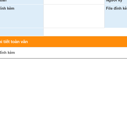
 bản
Người ký
đính kèm
File đính k
i
ng tin an ninh, trật tự
 Lãnh đạo
ng tin tài nguyên, môi trường
ời tốt , việc tốt
i tiết toàn văn
ến lược, kế hoạch, quy hoạch
ng báo
đính kèm