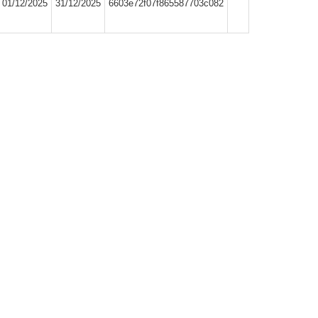
01/12/2025
31/12/2025
6603e72f07f865587703c082