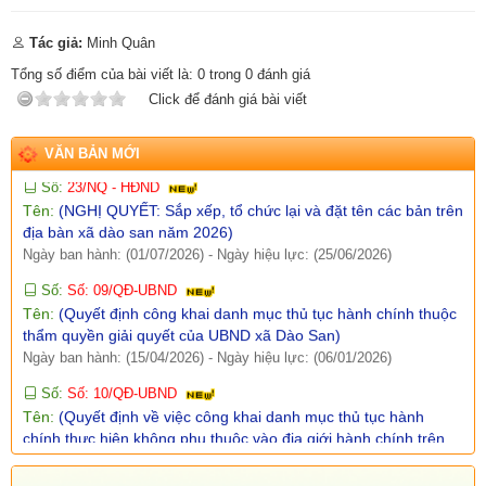
Tên:
(KẾ HOẠCH Thực hiện Tiểu dự án 1, Dự án 9 thuộc
Tác giả:
Minh Quân
Chương trình mục tiêu quốc gia phát triển kinh tế - xã hội vùng
đồng bào dân tộc thiểu số và miền núi năm 2026 trên địa bàn
Tổng số điểm của bài viết là:
0
trong
0
đánh giá
xã Dào San, tỉnh Lai Châu)
Click để đánh giá bài viết
Ngày ban hành: (09/07/2026)
-
Ngày hiệu lực: (02/07/2026)
Số:
23/NQ - HĐND
VĂN BẢN MỚI
Tên:
(NGHỊ QUYẾT: Sắp xếp, tổ chức lại và đặt tên các bản trên
địa bàn xã dào san năm 2026)
Ngày ban hành: (01/07/2026)
-
Ngày hiệu lực: (25/06/2026)
Số:
Số: 09/QĐ-UBND
Tên:
(Quyết định công khai danh mục thủ tục hành chính thuộc
thẩm quyền giải quyết của UBND xã Dào San)
Ngày ban hành: (15/04/2026)
-
Ngày hiệu lực: (06/01/2026)
Số:
Số: 10/QĐ-UBND
Tên:
(Quyết định về việc công khai danh mục thủ tục hành
chính thực hiện không phụ thuộc vào địa giới hành chính trên
địa bàn xã Dào San)
Ngày ban hành: (15/04/2026)
-
Ngày hiệu lực: (06/01/2026)
Số:
38/PKT - TB