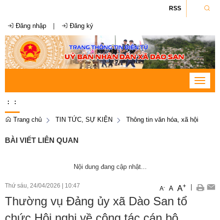
RSS
Đăng nhập
|
Đăng ký
Toggle
navigat
:
:
Trang chủ
TIN TỨC, SỰ KIỆN
Thông tin văn hóa, xã hội
BÀI VIẾT LIÊN QUAN
Nội dung đang cập nhật...
Thứ sáu, 24/04/2026
|
10:47
+
|
A
-
A
A
Thường vụ Đảng ủy xã Dào San tổ
chức Hội nghị về công tác cán bộ.