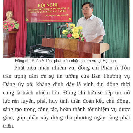
Số:
42/TB-UBND
Tên:
(THÔNG BÁO Địa chỉ trụ sở, đường dây nóng hỗ trợ,
Đồng chí Phàn A Tỏn, phát biểu nhận nhiêm vụ tại Hội nghị.
hướng dẫn giải đáp phản ánh, kiến nghị cá nhân, tổ chức về
Phát biểu nhận nhiệm vụ, đồng chí Phàn A Tỏn
thực hiện thủ tục hành chính và cung cấp dịch vụ công của Ủy
trân trọng cảm ơn sự tin tưởng của Ban Thường vụ
ban nhân dân xã Dào San)
Ngày ban hành: (13/07/2026)
Đảng ủy xã; khẳng định đây là vinh dự, đồng thời
cũng là trách nhiệm lớn. Đồng chí hứa sẽ tiếp tục nỗ
Số:
1653/TB-UBND
Tên:
(THÔNG BÁO Thực hiện kế hoạch và tiếp nhận hồ sơ tiểu
lực rèn luyện, phát huy tinh thần đoàn kết, chủ động,
dự án 1 dự án 9 thuộc Chương trình MTQG phát triển kinh tế xã
sáng tạo trong công tác, hoàn thành tốt nhiệm vụ được
hội vùng đồng bào dân tộc thiểu số và miền núi năm 2026 trên
giao, góp phần xây dựng địa phương ngày càng phát
địa bàn xã Dào San)
Ngày ban hành: (09/07/2026)
-
Ngày hiệu lực: (02/07/2026)
triển.
Số:
1652/KH-UBND