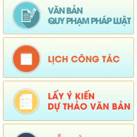
Tên:
(Về việc niêm yết công khai, lấy ý kiến của tổ chức, chuyên
gia và cộng động dân cư có liên quan đối với Quy hoạch chung
xã Dào San, tỉnh Lai Châu đến năm 2045)
Ngày ban hành: (25/02/2026)
Số:
Số: 01/2026/QĐ-UBND
Tên:
(QUYẾT ĐỊNH Quyết định bãi bỏ Quyết định số
01/2025/QĐ-UBND ngày 01 tháng 07 năm 2025 của Ủy ban
nhân dân xã ban hành quy chế làm việc của Ủy ban nhân dân
xã Dào San, nhiệm kỳ 2021-2026)
Ngày ban hành: (06/02/2026)
-
Ngày hiệu lực: (04/02/2026)
Tên:
(Chương trình tiết kiệm, chống lãng phí năm 2026)
Ngày ban hành: (23/01/2026)
Tên:
(Kế hoạch triển khai thực hiện dự án 1 Hỗ trợ đất ở xã Dào
San năm 2025 thuộc Chương trình MTQG phát triển kinh tế xã
hội vùng đồng bào dân tộc thiểu số và miền núi giai đoạn 2021-
2025)
Ngày ban hành: (26/08/2025)
-
Ngày hiệu lực: (01/12/2025)