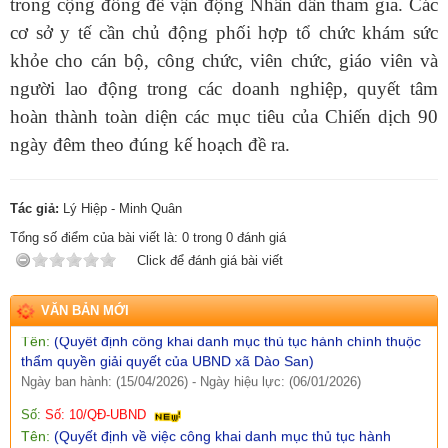
trong cộng đồng để vận động Nhân dân tham gia. Các
địa bàn xã Dào San)
Ngày ban hành: (09/07/2026)
-
Ngày hiệu lực: (02/07/2026)
cơ sở y tế cần chủ động phối hợp tổ chức khám sức
khỏe cho cán bộ, công chức, viên chức, giáo viên và
Số:
1652/KH-UBND
Tên:
(KẾ HOẠCH Thực hiện Tiểu dự án 1, Dự án 9 thuộc
người lao động trong các doanh nghiệp, quyết tâm
Chương trình mục tiêu quốc gia phát triển kinh tế - xã hội vùng
hoàn thành toàn diện các mục tiêu của Chiến dịch 90
đồng bào dân tộc thiểu số và miền núi năm 2026 trên địa bàn
xã Dào San, tỉnh Lai Châu)
ngày đêm theo đúng kế hoạch đề ra.
Ngày ban hành: (09/07/2026)
-
Ngày hiệu lực: (02/07/2026)
Số:
23/NQ - HĐND
Tác giả:
Lý Hiệp - Minh Quân
Tên:
(NGHỊ QUYẾT: Sắp xếp, tổ chức lại và đặt tên các bản trên
địa bàn xã dào san năm 2026)
Tổng số điểm của bài viết là:
0
trong
0
đánh giá
Ngày ban hành: (01/07/2026)
-
Ngày hiệu lực: (25/06/2026)
Click để đánh giá bài viết
Số:
Số: 09/QĐ-UBND
Tên:
(Quyết định công khai danh mục thủ tục hành chính thuộc
VĂN BẢN MỚI
thẩm quyền giải quyết của UBND xã Dào San)
Ngày ban hành: (15/04/2026)
-
Ngày hiệu lực: (06/01/2026)
Số:
Số: 10/QĐ-UBND
Tên:
(Quyết định về việc công khai danh mục thủ tục hành
chính thực hiện không phụ thuộc vào địa giới hành chính trên
địa bàn xã Dào San)