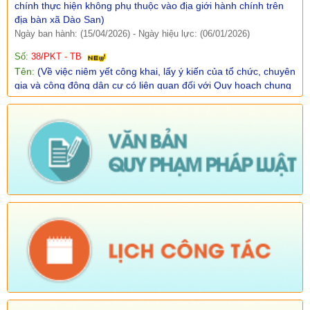
Ngày ban hành: (15/04/2026)
-
Ngày hiệu lực: (06/01/2026)
Số:
38/PKT - TB
Tên:
(Về việc niêm yết công khai, lấy ý kiến của tổ chức, chuyên
gia và cộng động dân cư có liên quan đối với Quy hoạch chung
xã Dào San, tỉnh Lai Châu đến năm 2045)
Ngày ban hành: (25/02/2026)
Số:
Số: 01/2026/QĐ-UBND
Tên:
(QUYẾT ĐỊNH Quyết định bãi bỏ Quyết định số
01/2025/QĐ-UBND ngày 01 tháng 07 năm 2025 của Ủy ban
nhân dân xã ban hành quy chế làm việc của Ủy ban nhân dân
xã Dào San, nhiệm kỳ 2021-2026)
Ngày ban hành: (06/02/2026)
-
Ngày hiệu lực: (04/02/2026)
Tên:
(Chương trình tiết kiệm, chống lãng phí năm 2026)
Ngày ban hành: (23/01/2026)
Tên:
(Kế hoạch triển khai thực hiện dự án 1 Hỗ trợ đất ở xã Dào
San năm 2025 thuộc Chương trình MTQG phát triển kinh tế xã
hội vùng đồng bào dân tộc thiểu số và miền núi giai đoạn 2021-