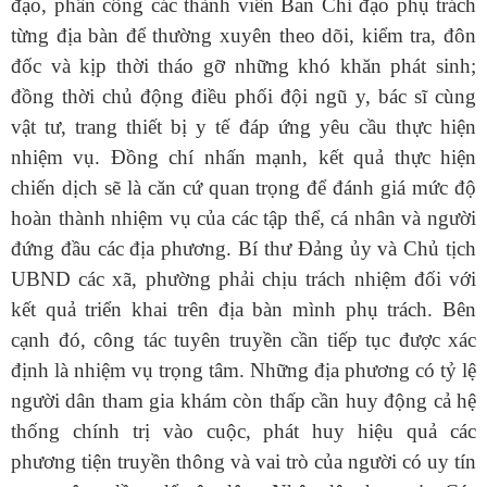
đạo, phân công các thành viên Ban Chỉ đạo phụ trách
từng địa bàn để thường xuyên theo dõi, kiểm tra, đôn
đốc và kịp thời tháo gỡ những khó khăn phát sinh;
đồng thời chủ động điều phối đội ngũ y, bác sĩ cùng
vật tư, trang thiết bị y tế đáp ứng yêu cầu thực hiện
nhiệm vụ. Đồng chí nhấn mạnh, kết quả thực hiện
chiến dịch sẽ là căn cứ quan trọng để đánh giá mức độ
hoàn thành nhiệm vụ của các tập thể, cá nhân và người
đứng đầu các địa phương. Bí thư Đảng ủy và Chủ tịch
Số:
42/TB-UBND
UBND các xã, phường phải chịu trách nhiệm đối với
Tên:
(THÔNG BÁO Địa chỉ trụ sở, đường dây nóng hỗ trợ,
hướng dẫn giải đáp phản ánh, kiến nghị cá nhân, tổ chức về
kết quả triển khai trên địa bàn mình phụ trách. Bên
thực hiện thủ tục hành chính và cung cấp dịch vụ công của Ủy
cạnh đó, công tác tuyên truyền cần tiếp tục được xác
ban nhân dân xã Dào San)
định là nhiệm vụ trọng tâm. Những địa phương có tỷ lệ
Ngày ban hành: (13/07/2026)
người dân tham gia khám còn thấp cần huy động cả hệ
Số:
1653/TB-UBND
Tên:
(THÔNG BÁO Thực hiện kế hoạch và tiếp nhận hồ sơ tiểu
thống chính trị vào cuộc, phát huy hiệu quả các
dự án 1 dự án 9 thuộc Chương trình MTQG phát triển kinh tế xã
phương tiện truyền thông và vai trò của người có uy tín
hội vùng đồng bào dân tộc thiểu số và miền núi năm 2026 trên