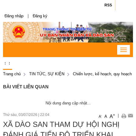
RSS
Đăng nhập
|
Đăng ký
Toggle
navigat
:
:
Trang chủ
TIN TỨC, SỰ KIỆN
Chiến lược, kế hoạch, quy hoạch
BÀI VIẾT LIÊN QUAN
Nội dung đang cập nhật...
Thứ sáu, 03/07/2026
|
22:04
+
|
A
-
A
A
XÃ DÀO SAN THAM DỰ HỘI NGHỊ
ĐÁNH GIÁ TIẾN ĐỘ TRIỂN KHAI