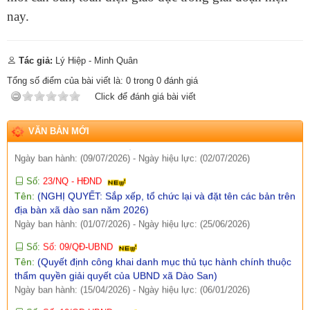
dự án 1 dự án 9 thuộc Chương trình MTQG phát triển kinh tế xã
nay.
hội vùng đồng bào dân tộc thiểu số và miền núi năm 2026 trên
địa bàn xã Dào San)
Ngày ban hành: (09/07/2026)
-
Ngày hiệu lực: (02/07/2026)
Tác giả:
Lý Hiệp - Minh Quân
Số:
1652/KH-UBND
Tổng số điểm của bài viết là:
0
trong
0
đánh giá
Tên:
(KẾ HOẠCH Thực hiện Tiểu dự án 1, Dự án 9 thuộc
Click để đánh giá bài viết
Chương trình mục tiêu quốc gia phát triển kinh tế - xã hội vùng
đồng bào dân tộc thiểu số và miền núi năm 2026 trên địa bàn
xã Dào San, tỉnh Lai Châu)
VĂN BẢN MỚI
Ngày ban hành: (09/07/2026)
-
Ngày hiệu lực: (02/07/2026)
Số:
23/NQ - HĐND
Tên:
(NGHỊ QUYẾT: Sắp xếp, tổ chức lại và đặt tên các bản trên
địa bàn xã dào san năm 2026)
Ngày ban hành: (01/07/2026)
-
Ngày hiệu lực: (25/06/2026)
Số:
Số: 09/QĐ-UBND
Tên:
(Quyết định công khai danh mục thủ tục hành chính thuộc
thẩm quyền giải quyết của UBND xã Dào San)
Ngày ban hành: (15/04/2026)
-
Ngày hiệu lực: (06/01/2026)
Số:
Số: 10/QĐ-UBND
Tên:
(Quyết định về việc công khai danh mục thủ tục hành