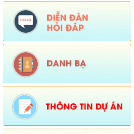
San năm 2025 thuộc Chương trình MTQG phát triển kinh tế xã
hội vùng đồng bào dân tộc thiểu số và miền núi giai đoạn 2021-
2025)
Ngày ban hành: (26/08/2025)
-
Ngày hiệu lực: (01/12/2025)