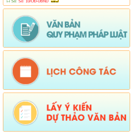
chính thực hiện không phụ thuộc vào địa giới hành chính trên
địa bàn xã Dào San)
Ngày ban hành: (15/04/2026)
-
Ngày hiệu lực: (06/01/2026)
Số:
38/PKT - TB
Tên:
(Về việc niêm yết công khai, lấy ý kiến của tổ chức, chuyên
gia và cộng động dân cư có liên quan đối với Quy hoạch chung
xã Dào San, tỉnh Lai Châu đến năm 2045)
Ngày ban hành: (25/02/2026)
Số:
Số: 01/2026/QĐ-UBND
Tên:
(QUYẾT ĐỊNH Quyết định bãi bỏ Quyết định số
01/2025/QĐ-UBND ngày 01 tháng 07 năm 2025 của Ủy ban
nhân dân xã ban hành quy chế làm việc của Ủy ban nhân dân
xã Dào San, nhiệm kỳ 2021-2026)
Ngày ban hành: (06/02/2026)
-
Ngày hiệu lực: (04/02/2026)
Tên:
(Chương trình tiết kiệm, chống lãng phí năm 2026)
Ngày ban hành: (23/01/2026)
Tên:
(Kế hoạch triển khai thực hiện dự án 1 Hỗ trợ đất ở xã Dào