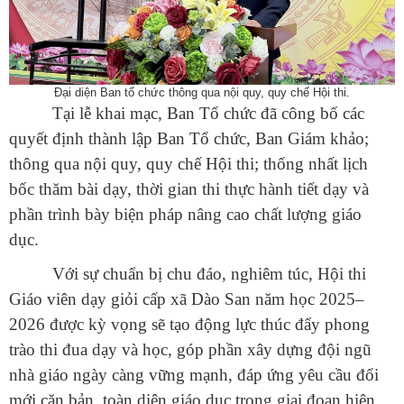
Đại diện Ban tổ chức thông qua nội quy, quy chế Hội thi.
Tại lễ khai mạc, Ban Tổ chức đã công bố các
quyết định thành lập Ban Tổ chức, Ban Giám khảo;
thông qua nội quy, quy chế Hội thi; thống nhất lịch
bốc thăm bài dạy, thời gian thi thực hành tiết dạy và
phần trình bày biện pháp nâng cao chất lượng giáo
dục.
Số:
42/TB-UBND
Tên:
(THÔNG BÁO Địa chỉ trụ sở, đường dây nóng hỗ trợ,
Với sự chuẩn bị chu đáo, nghiêm túc, Hội thi
hướng dẫn giải đáp phản ánh, kiến nghị cá nhân, tổ chức về
Giáo viên dạy giỏi cấp xã Dào San năm học 2025–
thực hiện thủ tục hành chính và cung cấp dịch vụ công của Ủy
2026 được kỳ vọng sẽ tạo động lực thúc đẩy phong
ban nhân dân xã Dào San)
Ngày ban hành: (13/07/2026)
trào thi đua dạy và học, góp phần xây dựng đội ngũ
nhà giáo ngày càng vững mạnh, đáp ứng yêu cầu đổi
Số:
1653/TB-UBND
Tên:
(THÔNG BÁO Thực hiện kế hoạch và tiếp nhận hồ sơ tiểu
mới căn bản, toàn diện giáo dục trong giai đoạn hiện