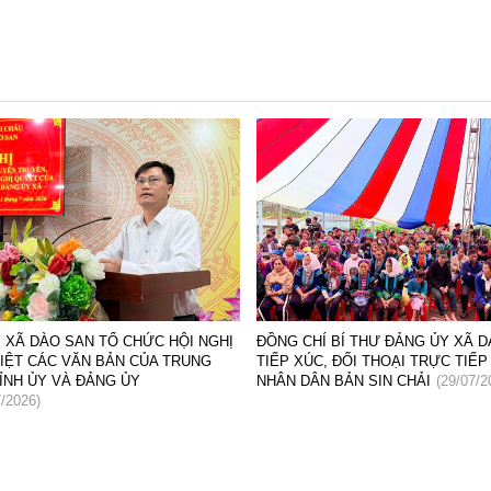
 XÃ DÀO SAN TỔ CHỨC HỘI NGHỊ
ĐỒNG CHÍ BÍ THƯ ĐẢNG ỦY XÃ 
IỆT CÁC VĂN BẢN CỦA TRUNG
TIẾP XÚC, ĐỐI THOẠI TRỰC TIẾP
ỈNH ỦY VÀ ĐẢNG ỦY
NHÂN DÂN BẢN SIN CHẢI
(29/07/2
7/2026)