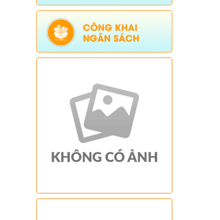
Tên:
(Kế hoạch triển khai thực hiện dự
án 1 Hỗ trợ đất ở xã Dào San năm 2025
thuộc Chương trình MTQG phát triển
kinh tế xã hội vùng đồng bào dân tộc
thiểu số và miền núi giai đoạn 2021-
2025)
Ngày ban hành: (26/08/2025)
-
Ngày hiệu
lực: (01/12/2025)