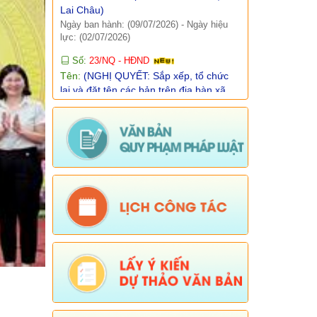
lực: (02/07/2026)
Số:
23/NQ - HĐND
Tên:
(NGHỊ QUYẾT: Sắp xếp, tổ chức
lại và đặt tên các bản trên địa bàn xã
dào san năm 2026)
Ngày ban hành: (01/07/2026)
-
Ngày hiệu
lực: (25/06/2026)
Số:
Số: 09/QĐ-UBND
Tên:
(Quyết định công khai danh mục
thủ tục hành chính thuộc thẩm quyền
giải quyết của UBND xã Dào San)
Ngày ban hành: (15/04/2026)
-
Ngày hiệu
lực: (06/01/2026)
Số:
Số: 10/QĐ-UBND
Tên:
(Quyết định về việc công khai
danh mục thủ tục hành chính thực hiện
không phụ thuộc vào địa giới hành
chính trên địa bàn xã Dào San)
Ngày ban hành: (15/04/2026)
-
Ngày hiệu
lực: (06/01/2026)