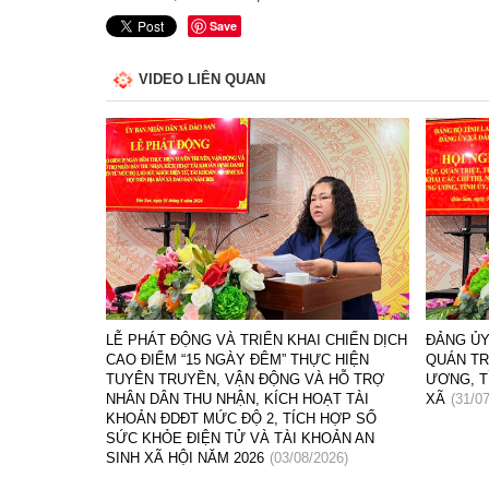
Save
VIDEO LIÊN QUAN
T CÔNG TÁC
LỄ PHÁT ĐỘNG VÀ TRIỂN KHAI CHIẾN DỊCH
ĐẢNG ỦY
I NHIỆM VỤ
CAO ĐIỂM “15 NGÀY ĐÊM” THỰC HIỆN
QUÁN TR
 6 THÁNG
TUYÊN TRUYỀN, VẬN ĐỘNG VÀ HỖ TRỢ
ƯƠNG, T
NHÂN DÂN THU NHẬN, KÍCH HOẠT TÀI
XÃ
(31/0
KHOẢN ĐDĐT MỨC ĐỘ 2, TÍCH HỢP SỔ
SỨC KHỎE ĐIỆN TỬ VÀ TÀI KHOẢN AN
SINH XÃ HỘI NĂM 2026
(03/08/2026)