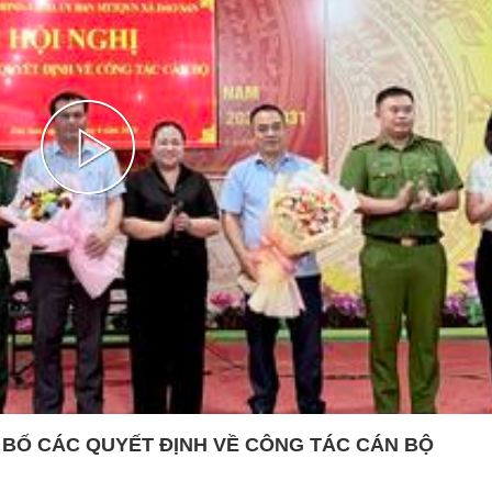
i
ng tin an ninh, trật tự
 Lãnh đạo
ng tin tài nguyên, môi trường
ời tốt , việc tốt
ến lược, kế hoạch, quy hoạch
Play
ng báo
Video
 BỐ CÁC QUYẾT ĐỊNH VỀ CÔNG TÁC CÁN BỘ