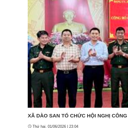
Truyền thống văn hoá
Tổ chức chính trị xã hộ
Thô
Tiểu sử tóm tắt và Nhiệm vụ đảm nhiệm
Tổ chức khác
Thô
Ngư
Chi
Thô
XÃ DÀO SAN TỔ CHỨC HỘI NGHỊ CÔNG
Thứ hai, 01/06/2026 | 23:04