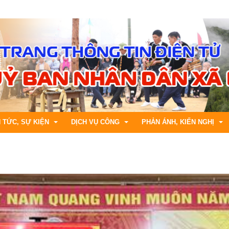
N TỨC, SỰ KIỆN
DỊCH VỤ CÔNG
PHẢN ÁNH, KIẾN NGHỊ
h chính
ng tin kinh tế
Bộ thủ tục cấp Xã
Hướng dẫn gửi phản ánh, kiế
áp luật
ng tin văn hóa, xã hội
DVC trực tuyến tỉnh Lai Châu
Tiếp nhận phản ánh, kiến ngh
ng tin khoa học, kỹ thuật
CSDL Quốc gia về TTHC
Trả lời phản ánh , kiến nghị
ng tin Y tế, Giáo dục
Tra cứu hồ sơ trực tuyến